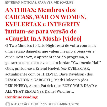
ESTREIAS
,
NOTÍCIAS
,
PARA VER
,
VÍDEO-CLIPS
ANTHRAX: Membros dos
CARCASS, WAR ON WOMEN,
KVELERTAK e INTEGRITY
juntam-se para versão de
«Caught In A Mosh» [vídeo]
O Two Minutes to Late Night está de volta com mais
uma versão daquelas que valem mesmo a pena ver e
ouvir. Desta vez, o apresentador do programa, o
guitarrista, baixista e vocalista Jordan “Gwarsenio Hall”
Olds, juntou-se a Erlend Hjelvik (ex-KVELERTAK,
actualmente com os HJELVIK), Dave Davidson (dos
REVOCATION e GARGOYL), Mark Holcomb (dos
PERIPHERY), Aaron Patrick (dos BURY YOUR DEAD e
ALL THAT REMAINS), Daniel Wilding …
ANTHRAX: Membros dos CARCASS, WA
Continue reading
REDACÇÃO LOUD!
15 DE DEZEMBRO, 2020