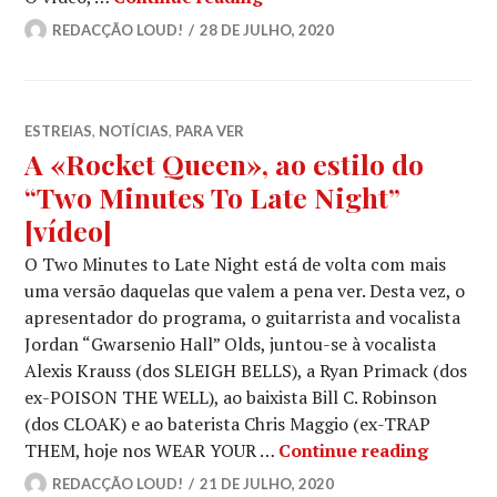
REDACÇÃO LOUD!
28 DE JULHO, 2020
ESTREIAS
,
NOTÍCIAS
,
PARA VER
A «Rocket Queen», ao estilo do
“Two Minutes To Late Night”
[vídeo]
O Two Minutes to Late Night está de volta com mais
uma versão daquelas que valem a pena ver. Desta vez, o
apresentador do programa, o guitarrista and vocalista
Jordan “Gwarsenio Hall” Olds, juntou-se à vocalista
Alexis Krauss (dos SLEIGH BELLS), a Ryan Primack (dos
ex-POISON THE WELL), ao baixista Bill C. Robinson
(dos CLOAK) e ao baterista Chris Maggio (ex-TRAP
A «Rock
THEM, hoje nos WEAR YOUR …
Continue reading
REDACÇÃO LOUD!
21 DE JULHO, 2020