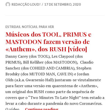
REDACÇÃO LOUD!
17 DE SETEMBRO, 2020
ESTREIAS
,
NOTÍCIAS
,
PARA VER
Músicos dos TOOL, PRIMUS e
MASTODON fazem versão de
«Anthem», dos RUSH [vídeo]
Danny Carey (dos TOOL), Les Claypool (dos
PRIMUS), Bill Kelliher (dos MASTODON), Claudio
Sanchez (dos COHEED AND CAMBRIA), Stephen
Brodsky (dos MUTOID MAN, CAVE IN) e Jordan
Olds (a.k.a. Gwarsenio Hall) juntaram-se virutalmente
para fazer uma versão em quarentena de «Anthem»,
um original dos RUSH como parte da sequência de
covers que o “Two Minutes To Late Night” tem estado a
levar a cabo durante a pandemia do novo Coronavírus.
Músicos dos TOOL, PRIMU
O vídeo, …
Continue reading