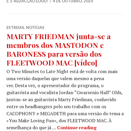
REDACÇÃO LOUD!
4 DE OUTUBRO, 2020
ESTREIAS
,
NOTÍCIAS
MARTY FRIEDMAN junta-se a
membros dos MASTODON e
BARONESS para versão dos
FLEETWOOD MAC [vídeo]
O Two Minutes to Late Night está de volta com mais
uma versão daquelas que valem mesmo a pena
ver. Desta vez, o apresentador do programa, o
guitarrista and vocalista Jordan “Gwarsenio Hall” Olds,
juntou-se ao guitarrista Marty Friedman, conhecido
entre os headbangers pelo seu trabalho com os
CACOPHONY e MEGADETH para uma versão do tema a
«You Make Loving Fun», dos FLEETWOOD MAC. À
MARTY FRIEDM
semelhança do que já …
Continue reading