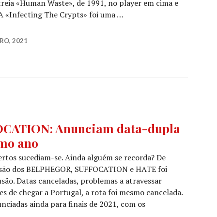
treia «Human Waste», de 1991, no player em cima e
“A «Infecting The Crypts» foi uma …
bertam versão ao vivo da clássica «Infecting The Crypts»
RO, 2021
CATION: Anunciam data-dupla
imo ano
ertos sucediam-se. Ainda alguém se recorda? De
ressão dos BELPHEGOR, SUFFOCATION e HATE foi
são. Datas canceladas, problemas a atravessar
tes de chegar a Portugal, a rota foi mesmo cancelada.
nciadas ainda para finais de 2021, com os
ELPHEGOR e SUFFOCATION: Anunciam data-dupla em Por