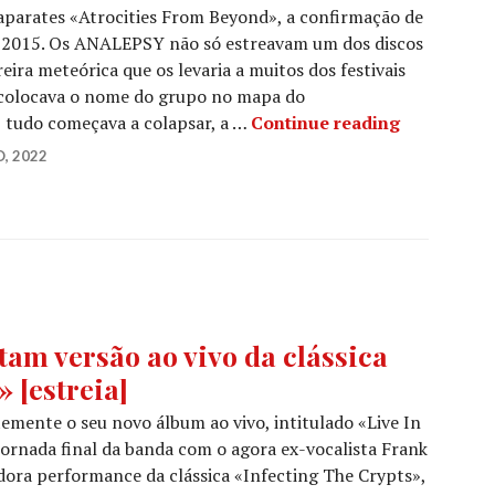
aparates «Atrocities From Beyond», a confirmação de
e 2015. Os ANALEPSY não só estreavam um dos discos
eira meteórica que os levaria a muitos dos festivais
e colocava o nome do grupo no mapa do
ANALEPSY:
, tudo começava a colapsar, a …
Continue reading
O, 2022
m versão ao vivo da clássica
 [estreia]
ente o seu novo álbum ao vivo, intitulado «Live In
ornada final da banda com o agora ex-vocalista Frank
dora performance da clássica «Infecting The Crypts»,