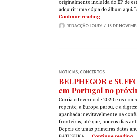
originalmente incluída do EP de es
adquirir uma cópia do álbum aqui. 
SUFFOCATION: Li
Continue reading
REDACÇÃO LOUD!
15 DE NOVEMB
NOTÍCIAS
,
CONCERTOS
BELPHEGOR e SUFFO
em Portugal no próx
Corria o Inverno de 2020 e os conc
repente, a Europa parou, e a dig
apanhada inevitavelmente na confu
fronteiras, até que, poucos dias an
Depois de umas primeiras datas anu
B
BATUSHKA, …
Continue reading