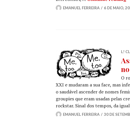
EMANUEL FERREIRA
6 DE MAIO, 2
L! C
As
no
O ro
XXI e mudaram a sua face, mas inf
o saudável ascender de nomes femin
groupies que eram usadas pelas cr
rockstar. Sinal dos tempos, da igu
EMANUEL FERREIRA
30 DE SETEMB