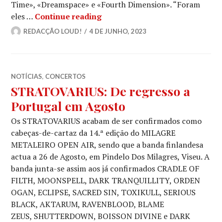
Time», «Dreamspace» e «Fourth Dimension». “Foram
TIMO TOLKKI’S STRATO: Nova 
eles …
Continue reading
REDACÇÃO LOUD!
4 DE JUNHO, 2023
NOTÍCIAS
,
CONCERTOS
STRATOVARIUS: De regresso a
Portugal em Agosto
Os STRATOVARIUS acabam de ser confirmados como
cabeças-de-cartaz da 14.ª edição do MILAGRE
METALEIRO OPEN AIR, sendo que a banda finlandesa
actua a 26 de Agosto, em Pindelo Dos Milagres, Viseu. A
banda junta-se assim aos já confirmados CRADLE OF
FILTH, MOONSPELL, DARK TRANQUILLITY, ORDEN
OGAN, ECLIPSE, SACRED SIN, TOXIKULL, SERIOUS
BLACK, AKTARUM, RAVENBLOOD, BLAME
ZEUS, SHUTTERDOWN, BOISSON DIVINE e DARK