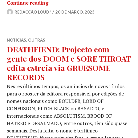
[R.I.P.] Faleceu Mick Slattery, gui
Continue reading
REDACÇÃO LOUD!
20 DE MARÇO, 2023
NOTÍCIAS
,
OUTRAS
DEATHFIEND: Projecto com
gente dos DOOM e SORE THROAT
edita estreia via GRUESOME
RECORDS
Nestes últimos tempos, os anúncios de novos títulos
para o rooster da editora responsável por edições de
nomes nacionais como BOULDER, LORD OF
CONFUSION, PITCH BLACK ou BASALTO, e
internacionais como ABSOLUTISM, BROOD OF
HATRED e DESALMADO, entre outros, têm sido quase
semanais. Desta feita, o nome é britânico –
DEATHFIEND. Numa primeira fase, o grupo lançou o