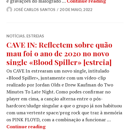
CAVE IN: «
e gravações do malogrado …
Continue reading
JOSÉ CARLOS SANTOS
20 DE MAIO, 2022
NOTÍCIAS
,
ESTREIAS
CAVE IN: Reflectem sobre quão
mau foi o ano de 2020 no novo
single «Blood Spiller» [estreia]
Os CAVE In estrearam um novo single, intitulado
«Blood Spiller», juntamente com um vídeo-clip
realizado por Jordan Olds e Drew Kaufman do Two
Minutes To Late Night. Como podes confirmar no
player em cima, a canção alterna entre o pós-
hardcore/sludge singular a que o grupo já nos habituou
com uma vertente space/prog rock que traz à memória
os PINK FLOYD, com a combinação a funcionar …
CAVE IN: Reflectem sobre quão mau fo
Continue reading