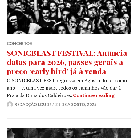
CONCERTOS
SONICBLAST FESTIVAL: Anuncia
datas para 2026, passes gerais a
preço ‘early bird’ já à venda
O SONICBLAST FEST regressa em Agosto do próximo
ano — e, uma vez mais, todos os caminhos vão dar à
SONICBLAS
Praia da Duna dos Caldeirões.
Continue reading
REDACÇÃO LOUD!
21 DE AGOSTO, 2025