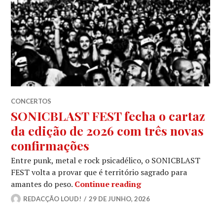
CONCERTOS
SONICBLAST FEST fecha o cartaz
da edição de 2026 com três novas
confirmações
Entre punk, metal e rock psicadélico, o SONICBLAST
FEST volta a provar que é território sagrado para
SONICBLAST FEST fec
amantes do peso.
Continue reading
REDACÇÃO LOUD!
29 DE JUNHO, 2026