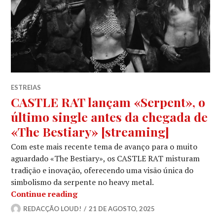
ESTREIAS
CASTLE RAT lançam «Serpent», o
último single antes da chegada de
«The Bestiary» [streaming]
Com este mais recente tema de avanço para o muito
aguardado «The Bestiary», os CASTLE RAT misturam
tradição e inovação, oferecendo uma visão única do
simbolismo da serpente no heavy metal.
CASTLE RAT lançam «Serpent», o últi
Continue reading
REDACÇÃO LOUD!
21 DE AGOSTO, 2025