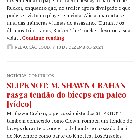
desempenhar o papel de Taco Tuesday, o parceiro de
Rucker, enquanto que, no trailer agora divulgado e que
pode ser visto no player em cima, Alicia aparenta ser
uma das inúmeras vítimas do assassino. “Durante os
últimos trinta anos, Rucker The Trucker devotou a sua
SLIPKNOT: Corey Taylor partici
vida …
Continue reading
REDACÇÃO LOUD!
13 DE DEZEMBRO, 2021
NOTÍCIAS
,
CONCERTOS
SLIPKNOT: M. SHAWN CRAHAN
rasga tendão do bíceps em palco
[vídeo]
M. Shawn Crahan, o percussionista dos SLIPKNOT
também conhecido como Clown, rompeu um tendão do
bíceps durante o concerto da banda no passado dia 5
de Novembro como parte do Knotfest Los Angeles.