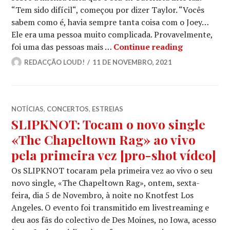
“Tem sido difícil“, começou por dizer Taylor. “Vocês
sabem como é, havia sempre tanta coisa com o Joey…
Ele era uma pessoa muito complicada. Provavelmente,
SLIPKNOT: C
foi uma das pessoas mais …
Continue reading
REDACÇÃO LOUD!
11 DE NOVEMBRO, 2021
NOTÍCIAS
,
CONCERTOS
,
ESTREIAS
SLIPKNOT: Tocam o novo single
«The Chapeltown Rag» ao vivo
pela primeira vez [pro-shot vídeo]
Os SLIPKNOT tocaram pela primeira vez ao vivo o seu
novo single, «The Chapeltown Rag», ontem, sexta-
feira, dia 5 de Novembro, à noite no Knotfest Los
Angeles. O evento foi transmitido em livestreaming e
deu aos fãs do colectivo de Des Moines, no Iowa, acesso