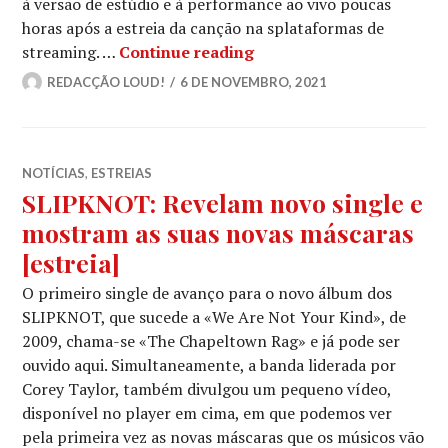
à versão de estúdio e à performance ao vivo poucas
horas após a estreia da canção na splataformas de
SLIPKNOT: Tocam o novo 
streaming. …
Continue reading
REDACÇÃO LOUD!
6 DE NOVEMBRO, 2021
NOTÍCIAS
,
ESTREIAS
SLIPKNOT: Revelam novo single e
mostram as suas novas máscaras
[estreia]
O primeiro single de avanço para o novo álbum dos
SLIPKNOT, que sucede a «We Are Not Your Kind», de
2009, chama-se «The Chapeltown Rag» e já pode ser
ouvido aqui. Simultaneamente, a banda liderada por
Corey Taylor, também divulgou um pequeno vídeo,
disponível no player em cima, em que podemos ver
pela primeira vez as novas máscaras que os músicos vão