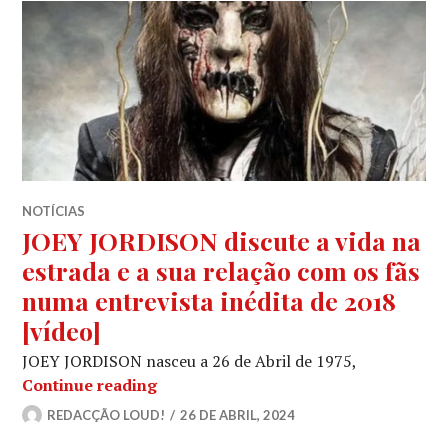
NOTÍCIAS
JOEY JORDISON discute a vida na
estrada e a sua relação com os fãs
numa entrevista inédita de 2018
[vídeo]
JOEY JORDISON nasceu a 26 de Abril de 1975,
JOEY JORDISON discute a vida na estr
Continue reading
REDACÇÃO LOUD!
26 DE ABRIL, 2024