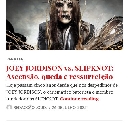
PARA LER
JOEY JORDISON vs. SLIPKNOT:
Ascensão, queda e ressurreição
Hoje passam cinco anos desde que nos despedimos de
JOEY JORDISON, o carismático baterista e membro
JOEY JORDISO
fundador dos SLIPKNOT.
Continue reading
REDACÇÃO LOUD!
26 DE JULHO, 2025