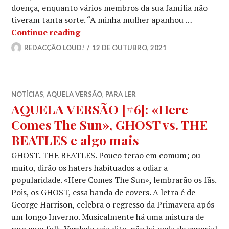
doença, enquanto vários membros da sua família não
tiveram tanta sorte. “A minha mulher apanhou …
OZZY OSBOURNE diz que Satanás o m
Continue reading
REDACÇÃO LOUD!
12 DE OUTUBRO, 2021
NOTÍCIAS
,
AQUELA VERSÃO
,
PARA LER
AQUELA VERSÃO [#6]: «Here
Comes The Sun», GHOST vs. THE
BEATLES e algo mais
GHOST. THE BEATLES. Pouco terão em comum; ou
muito, dirão os haters habituados a odiar a
popularidade. «Here Comes The Sun», lembrarão os fãs.
Pois, os GHOST, essa banda de covers. A letra é de
George Harrison, celebra o regresso da Primavera após
um longo Inverno. Musicalmente há uma mistura de
pop com folk. Verdade seja dita, não há nada de especial