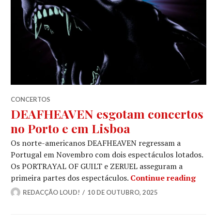
CONCERTOS
DEAFHEAVEN esgotam concertos
no Porto e em Lisboa
Os norte-americanos DEAFHEAVEN regressam a
Portugal em Novembro com dois espectáculos lotados.
Os PORTRAYAL OF GUILT e ZERUEL asseguram a
DEAFH
primeira partes dos espectáculos.
Continue reading
REDACÇÃO LOUD!
10 DE OUTUBRO, 2025