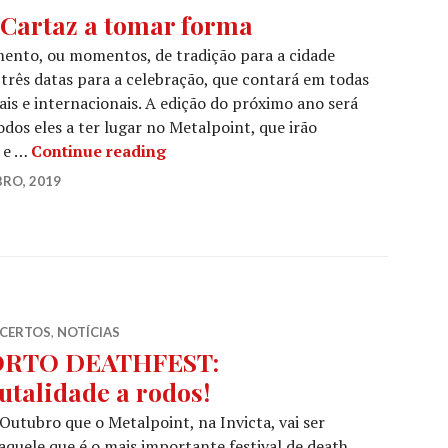
artaz a tomar forma
to, ou momentos, de tradição para a cidade
 três datas para a celebração, que contará em todas
s e internacionais. A edição do próximo ano será
odos eles a ter lugar no Metalpoint, que irão
PORTO DEATHFEST: Cartaz a tomar
o e …
Continue reading
BRO, 2019
CERTOS
,
NOTÍCIAS
ORTO DEATHFEST:
utalidade a rodos!
 Outubro que o Metalpoint, na Invicta, vai ser
ele que é o mais importante festival de death