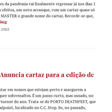
es da pandemia vai finalmente regressar já nos dias 1
 os efeitos, um novo arranque, com um cartaz quase só
s MASTER o grande nome do cartaz. Recorde-se que,
PORTO DEATHFEST: Já só falta uma semana para os l
ding
 2022
uncia cartaz para a edição de
star em nomes que estejam perto e assegurem a
quer sobressaltos. É um passo curto, mas ousado, no
portuense do ano. Trata-se do PORTO DEATHFEST, que
alpoint, localizado no C.C. Stop. Se, no passado,