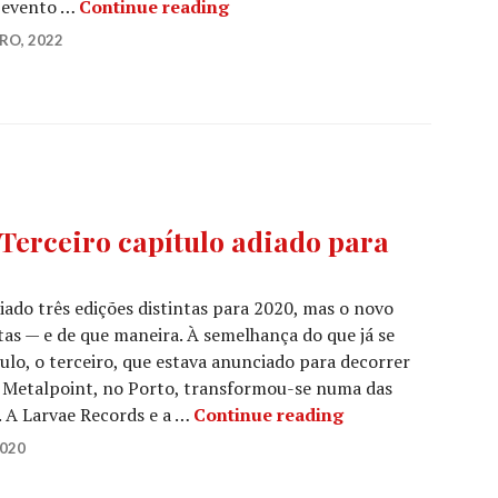
PORTO DEATHFEST: Anuncia car
o evento …
Continue reading
IRO, 2022
rceiro capítulo adiado para
o três edições distintas para 2020, mas o novo
tas — e de que maneira. À semelhança do que já se
lo, o terceiro, que estava anunciado para decorrer
 Metalpoint, no Porto, transformou-se numa das
PORTO DEATHFEST:
. A Larvae Records e a …
Continue reading
2020