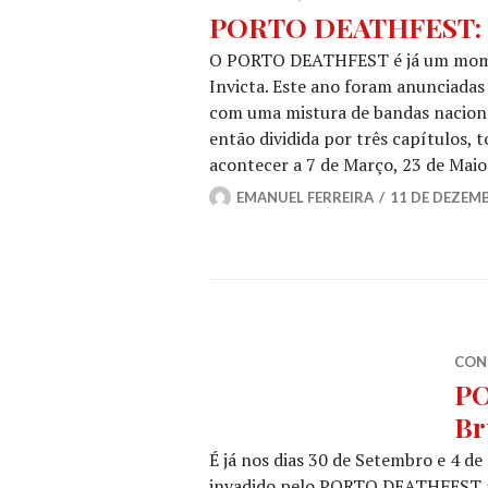
PORTO DEATHFEST: C
O PORTO DEATHFEST é já um momen
Invicta. Este ano foram anunciadas
com uma mistura de bandas nacionai
então dividida por três capítulos, t
acontecer a 7 de Março, 23 de Mai
EMANUEL FERREIRA
11 DE DEZEM
CON
P
Br
É já nos dias 30 de Setembro e 4 de
invadido pelo PORTO DEATHFEST aqu