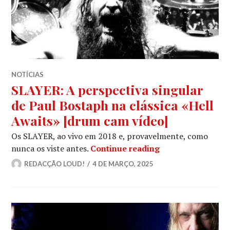
NOTÍCIAS
SLAYER: A perspectiva singular
de Paul Bostaph na clássica «Hell
Awaits» [drum cam vídeo]
Os SLAYER, ao vivo em 2018 e, provavelmente, como
SLAYER: A perspec
nunca os viste antes.
Continue reading
REDACÇÃO LOUD!
4 DE MARÇO, 2025