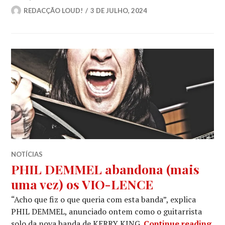
REDACÇÃO LOUD!
3 DE JULHO, 2024
NOTÍCIAS
PHIL DEMMEL abandona (mais
uma vez) os VIO-LENCE
“Acho que fiz o que queria com esta banda”, explica
PHIL DEMMEL, anunciado ontem como o guitarrista
PHI
solo da nova banda de KERRY KING.
Continue reading