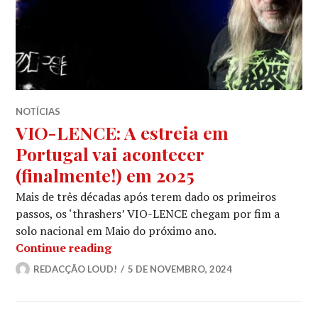
NOTÍCIAS
VIO-LENCE: A estreia em
Portugal vai acontecer
(finalmente!) em 2025
Mais de três décadas após terem dado os primeiros
passos, os ‘thrashers’ VIO-LENCE chegam por fim a
solo nacional em Maio do próximo ano.
VIO-LENCE: A estreia em Portugal va
Continue reading
REDACÇÃO LOUD!
5 DE NOVEMBRO, 2024