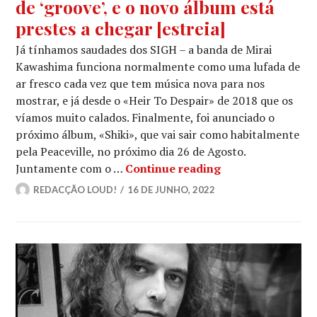
de ‘groove’, e o novo álbum está
prestes a chegar [estreia]
Já tínhamos saudades dos SIGH – a banda de Mirai
Kawashima funciona normalmente como uma lufada de
ar fresco cada vez que tem música nova para nos
mostrar, e já desde o «Heir To Despair» de 2018 que os
víamos muito calados. Finalmente, foi anunciado o
próximo álbum, «Shiki», que vai sair como habitalmente
pela Peaceville, no próximo dia 26 de Agosto.
SIGH: Mostram um 
Juntamente com o …
Continue reading
REDACÇÃO LOUD!
16 DE JUNHO, 2022