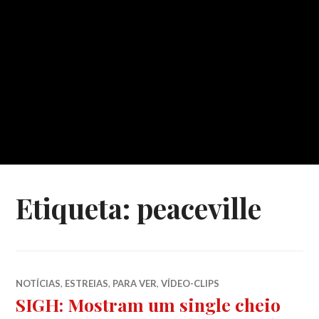
Etiqueta:
peaceville
NOTÍCIAS
,
ESTREIAS
,
PARA VER
,
VÍDEO-CLIPS
SIGH: Mostram um single cheio