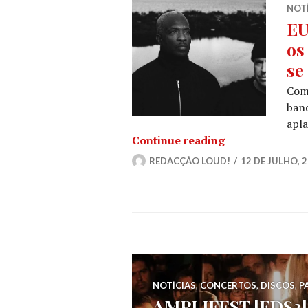
NOT
EU
os
se
Com 
band
apl
EUGENE S. ROB
Continue reading
REDACÇÃO LOUD!
12 DE JULHO, 
NOTÍCIAS
,
CONCERTOS
,
DISCOS
,
P
AMPLIFEST [FDS2] @