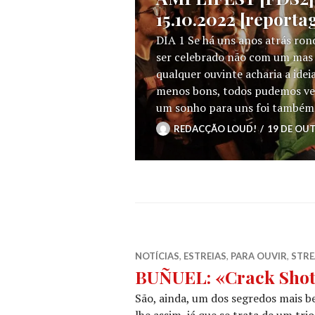
15.10.2022 [report
DIA 1 Se há uns anos atrás ron
ser celebrado não com um mas 
qualquer ouvinte acharia a ide
menos bons, todos pudemos ver 
um sonho para uns foi também
REDACÇÃO LOUD!
19 DE OU
NOTÍCIAS
,
ESTREIAS
,
PARA OUVIR
,
STR
BUÑUEL: «Crack Shot»
São, ainda, um dos segredos mais
lhe assim, já que se trata de um tr