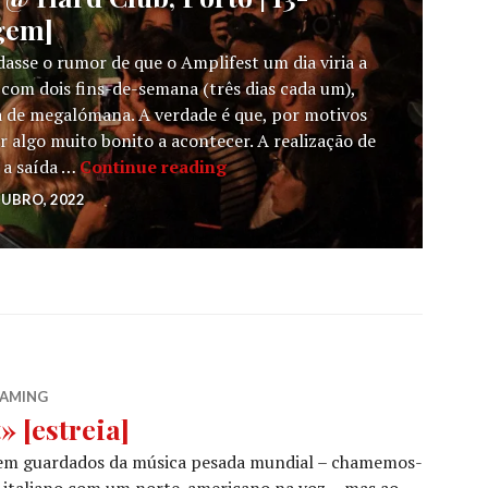
agem]
dasse o rumor de que o Amplifest um dia viria a
com dois fins-de-semana (três dias cada um),
ia de megalómana. A verdade é que, por motivos
algo muito bonito a acontecer. A realização de
AMPLIFEST [FDS2] @ Hard Club,
 a saída …
Continue reading
TUBRO, 2022
EAMING
 [estreia]
 bem guardados da música pesada mundial – chamemos-
io italiano com um norte-americano na voz -, mas ao