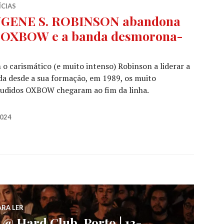
ÍCIAS
GENE S. ROBINSON abandona
 OXBOW e a banda desmorona-
o carismático (e muito intenso) Robinson a liderar a
a desde a sua formação, em 1989, os muito
audidos OXBOW chegaram ao fim da linha.
INSON abandona os OXBOW e a banda desmorona-se
2024
ARA LER
 Hard Club, Porto | 13-