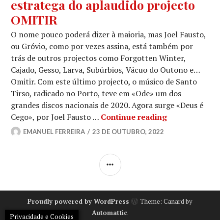
estratega do aplaudido projecto
OMITIR
O nome pouco poderá dizer à maioria, mas Joel Fausto,
ou Gróvio, como por vezes assina, está também por
trás de outros projectos como Forgotten Winter,
Cajado, Gesso, Larva, Subúrbios, Vácuo do Outono e…
Omitir. Com este último projecto, o músico de Santo
Tirso, radicado no Porto, teve em «Ode» um dos
grandes discos nacionais de 2020. Agora surge «Deus é
A nova aventu
Cego», por Joel Fausto …
Continue reading
EMANUEL FERREIRA
23 DE OUTUBRO, 2022
SIDEBAR
Proudly powered by WordPress
Theme: Canard by
Automattic
.
Privacidade e Cookies