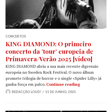
CONCERTOS
KING DIAMOND: O primeiro
concerto da ’tour’ europeia de
Primavera/Verão 2025 [vídeo]
KING DIAMOND abriu a sua mais recente digressão
europeia no Sweden Rock Festival. O novo álbum
promete trilogia de horror e o single «Spider Lilly» já
KING DIAMOND: O
ganha força em palco.
Continue reading
REDACÇÃO LOUD!
11 DE JUNHO, 2025