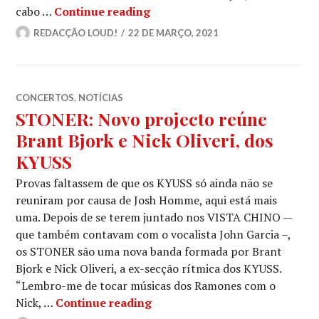
STONER: «Own Yer Blues» [víd
cabo …
Continue reading
REDACÇÃO LOUD!
22 DE MARÇO, 2021
CONCERTOS
,
NOTÍCIAS
STONER: Novo projecto reúne
Brant Bjork e Nick Oliveri, dos
KYUSS
Provas faltassem de que os KYUSS só ainda não se
reuniram por causa de Josh Homme, aqui está mais
uma. Depois de se terem juntado nos VISTA CHINO —
que também contavam com o vocalista John Garcia –,
os STONER são uma nova banda formada por Brant
Bjork e Nick Oliveri, a ex-secção rítmica dos KYUSS.
“Lembro-me de tocar músicas dos Ramones com o
STONER: Novo projecto reúne 
Nick, …
Continue reading