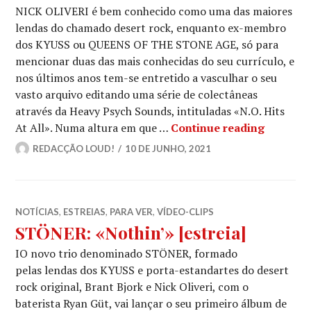
NICK OLIVERI é bem conhecido como uma das maiores
lendas do chamado desert rock, enquanto ex-membro
dos KYUSS ou QUEENS OF THE STONE AGE, só para
mencionar duas das mais conhecidas do seu currículo, e
nos últimos anos tem-se entretido a vasculhar o seu
vasto arquivo editando uma série de colectâneas
através da Heavy Psych Sounds, intituladas «N.O. Hits
NICK OLI
At All». Numa altura em que …
Continue reading
REDACÇÃO LOUD!
10 DE JUNHO, 2021
NOTÍCIAS
,
ESTREIAS
,
PARA VER
,
VÍDEO-CLIPS
STÖNER: «Nothin’» [estreia]
IO novo trio denominado STÖNER, formado
pelas lendas dos KYUSS e porta-estandartes do desert
rock original, Brant Bjork e Nick Oliveri, com o
baterista Ryan Güt, vai lançar o seu primeiro álbum de