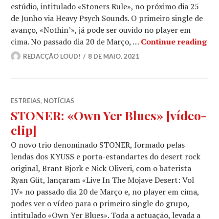
estúdio, intitulado «Stoners Rule», no próximo dia 25
de Junho via Heavy Psych Sounds. O primeiro single de
avanço, «Nothin’», já pode ser ouvido no player em
STÖ
cima. No passado dia 20 de Março, …
Continue reading
REDACÇÃO LOUD!
8 DE MAIO, 2021
ESTREIAS
,
NOTÍCIAS
STONER: «Own Yer Blues» [vídeo-
clip]
O novo trio denominado STONER, formado pelas
lendas dos KYUSS e porta-estandartes do desert rock
original, Brant Bjork e Nick Oliveri, com o baterista
Ryan Güt, lançaram «Live In The Mojave Desert: Vol
IV» no passado dia 20 de Março e, no player em cima,
podes ver o vídeo para o primeiro single do grupo,
intitulado «Own Yer Blues». Toda a actuação, levada a