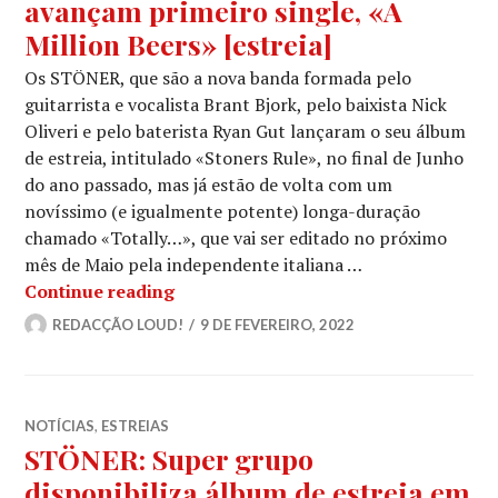
avançam primeiro single, «A
Million Beers» [estreia]
Os STÖNER, que são a nova banda formada pelo
guitarrista e vocalista Brant Bjork, pelo baixista Nick
Oliveri e pelo baterista Ryan Gut lançaram o seu álbum
de estreia, intitulado «Stoners Rule», no final de Junho
do ano passado, mas já estão de volta com um
novíssimo (e igualmente potente) longa-duração
chamado «Totally…», que vai ser editado no próximo
mês de Maio pela independente italiana …
STÖNER: Anunciam novo álbum, avança
Continue reading
REDACÇÃO LOUD!
9 DE FEVEREIRO, 2022
NOTÍCIAS
,
ESTREIAS
STÖNER: Super grupo
disponibiliza álbum de estreia em