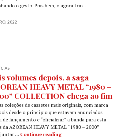
ando o gesto. Pois bem, o agora trio …
De regresso aos palcos, anunciam concerto na noite de
RO, 2022
ÍCIAS
is volumes depois, a saga
OREAN HEAVY METAL “1980 –
00” COLLECTION chega ao fim
as coleções de cassetes mais originais, com marca
 pois desde o princípio que estavam anunciados
ta de lançamento e “oficializar” a banda para esta
umes da AZOREAN HEAVY METAL “1980 – 2000”
Seis volumes depois, a saga 
 juntar …
Continue reading