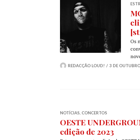
ESTR
MO
cl
[s
Os 
conv
novo
REDACÇÃO LOUD!
3 DE OUTUBRO
NOTÍCIAS
,
CONCERTOS
OESTE UNDERGROUND:
edição de 2023