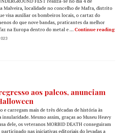
 UNDERGROUND FEST realiza-se no dia 4 de
 Malveira, localidade no concelho de Mafra, distrito
ue visa auxiliar os bombeiros locais, o cartaz do
menos do que nove bandas, praticantes da melhor
OESTE U
faz na Europa dentro do metal e …
Continue reading
2023
gresso aos palcos, anunciam
 Halloween
 e carregam mais de três décadas de história às
a insularidade. Mesmo assim, graças ao Museu Heavy
usa dele, os veteranos MORBID DEATH conseguiram
rticipado nas iniciativas editoriais do levadas a