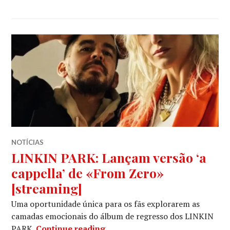
NOTÍCIAS
LINKIN PARK: Lançam versão ‘a
cappella’ de «From Zero»
[streaming]
Uma oportunidade única para os fãs explorarem as
camadas emocionais do álbum de regresso dos LINKIN
LINKIN PARK: Lançam versão ‘a
PARK.
Continue reading