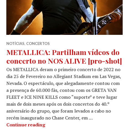
NOTÍCIAS
,
CONCERTOS
METALLICA: Partilham vídeos do
concerto no NOS ALIVE [pro-shot]
Os METALLICA deram o primeiro concerto de 2022 no
dia 25 de Fevereiro no Allegiant Stadium em Las Vegas,
Nevada. O espectáculo, que alegadamente contou com
a presença de 60.000 fãs, contou com os GRETA VAN
FLEET e ICE NINE KILLS como “suporte” e teve lugar
mais de dois meses após os dois concertos do 40.º
aniversário do grupo, que foram levados a cabo no
recém inaugurado no Chase Center, em …
METALLICA: Partilham vídeos do con
Continue reading