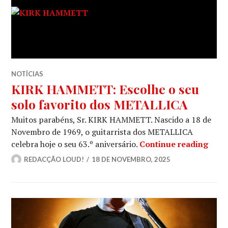
NOTÍCIAS
KIRK HAMMETT: Escolhe o seu
solo favorito dos METALLICA
Muitos parabéns, Sr. KIRK HAMMETT. Nascido a 18 de
Novembro de 1969, o guitarrista dos METALLICA
KIRK
celebra hoje o seu 63.º aniversário.
Continue reading
REDACÇÃO LOUD!
18 DE NOVEMBRO, 2025