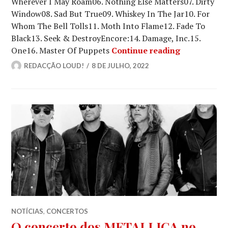
Wherever I May Roam06. Nothing Else Matters07. Dirty
Window08. Sad But True09. Whiskey In The Jar10. For
Whom The Bell Tolls11. Moth Into Flame12. Fade To
Black13. Seek & DestroyEncore:14. Damage, Inc.15.
O alinhame
One16. Master Of Puppets
Continue reading
REDACÇÃO LOUD!
8 DE JULHO, 2022
NOTÍCIAS
,
CONCERTOS
O concerto dos METALLICA no