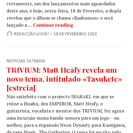
certamente, um dos lançamentos mais aguardados
deste ano, e hoje, sexta-feira, 18 de Fevereiro, a dupla
revelou que o álbum se chama «Rashomon» e será
IBARAKI: Segundo single e
lançado a …
Continue reading
REDACÇÃO LOUD!
18 DE FEVEREIRO, 2022
NOTÍCIAS
,
ESTREIAS
TRIVIUM: Matt Heafy revela um
novo tema, intitulado «Tasukete»
[estreia]
Não satisfeito com o projecto IBARAKI, em que se
reúne a Ihsahn, dos EMPEROR, Matt Heafy, o
guitarrista, vocalista e mentor dos TRIVIUM, fez agora
uma incursão numa banda-sonora para um jogo – ou
melhor, para a expansão Neon Dynasty para Kamigawa,
da saga Magic, The Gathering. O tema foi escrito pelo