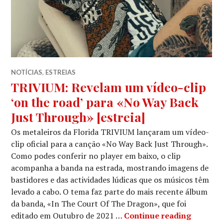
NOTÍCIAS
,
ESTREIAS
TRIVIUM: Revelam um vídeo-clip
‘on the road’ para «No Way Back
Just Through» [estreia]
Os metaleiros da Florida TRIVIUM lançaram um vídeo-
clip oficial para a canção «No Way Back Just Through».
Como podes conferir no player em baixo, o clip
acompanha a banda na estrada, mostrando imagens de
bastidores e das actividades lúdicas que os músicos têm
levado a cabo. O tema faz parte do mais recente álbum
da banda, «In The Court Of The Dragon», que foi
TRIVIUM
editado em Outubro de 2021 …
Continue reading