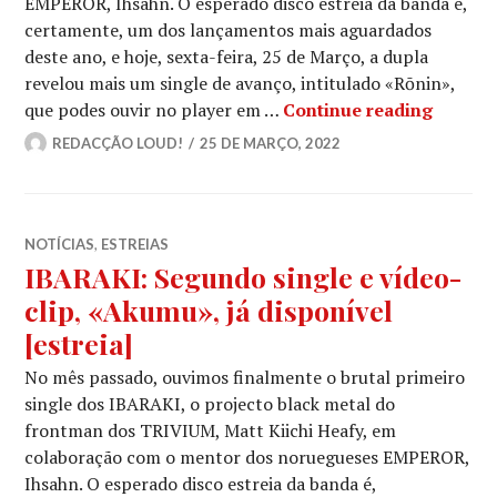
EMPEROR, Ihsahn. O esperado disco estreia da banda é,
certamente, um dos lançamentos mais aguardados
deste ano, e hoje, sexta-feira, 25 de Março, a dupla
revelou mais um single de avanço, intitulado «Rōnin»,
IBARAKI
que podes ouvir no player em …
Continue reading
REDACÇÃO LOUD!
25 DE MARÇO, 2022
NOTÍCIAS
,
ESTREIAS
IBARAKI: Segundo single e vídeo-
clip, «Akumu», já disponível
[estreia]
No mês passado, ouvimos finalmente o brutal primeiro
single dos IBARAKI, o projecto black metal do
frontman dos TRIVIUM, Matt Kiichi Heafy, em
colaboração com o mentor dos noruegueses EMPEROR,
Ihsahn. O esperado disco estreia da banda é,