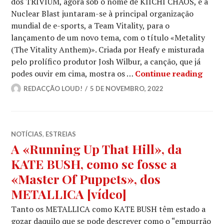
dos TRIVIUM, agora sob o nome de KIICHI CHAOS, e a
Nuclear Blast juntaram-se à principal organização
mundial de e-sports, a Team Vitality, para o
lançamento de um novo tema, com o título «Metality
(The Vitality Anthem)». Criada por Heafy e misturada
pelo prolífico produtor Josh Wilbur, a canção, que já
MATT 
podes ouvir em cima, mostra os …
Continue reading
REDACÇÃO LOUD!
5 DE NOVEMBRO, 2022
NOTÍCIAS
,
ESTREIAS
A «Running Up That Hill», da
KATE BUSH, como se fosse a
«Master Of Puppets», dos
METALLICA [vídeo]
Tanto os METALLICA como KATE BUSH têm estado a
gozar daquilo que se pode descrever como o “empurrão