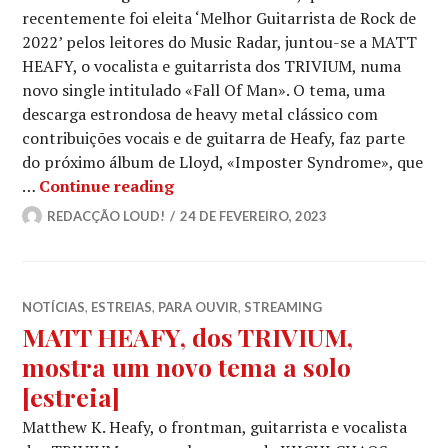
recentemente foi eleita ‘Melhor Guitarrista de Rock de
2022’ pelos leitores do Music Radar, juntou-se a MATT
HEAFY, o vocalista e guitarrista dos TRIVIUM, numa
novo single intitulado «Fall Of Man». O tema, uma
descarga estrondosa de heavy metal clássico com
contribuições vocais e de guitarra de Heafy, faz parte
do próximo álbum de Lloyd, «Imposter Syndrome», que
MATT HEAFY, dos TRIVIUM, e a virt
…
Continue reading
REDACÇÃO LOUD!
24 DE FEVEREIRO, 2023
NOTÍCIAS
,
ESTREIAS
,
PARA OUVIR
,
STREAMING
MATT HEAFY, dos TRIVIUM,
mostra um novo tema a solo
[estreia]
Matthew K. Heafy, o frontman, guitarrista e vocalista