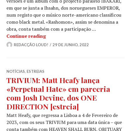
versões e um álbum com o projecto paralelo IBAKARI,
em que se junta a Ihsahn, dos noruegueses EMPEROR,
num registo que o músico norte-americano classificou
como black metal. «Rashomon», assim se denomina a
obra, conta também com a participação …
TRIVIUM: Matt Heafy lança versão de
Continue reading
REDACÇÃO LOUD!
29 DE JUNHO, 2022
NOTÍCIAS
,
ESTREIAS
TRIVIUM: Matt Heafy lança
«Perpetual Hate» em parceria
com Josh Devine, dos ONE
DIRECTION [estreia]
Matt Heafy, que regressa a Lisboa a 4 de Fevereiro de
2023, com os seus TRIVIUM para uma data única – que
conta também com HEAVEN SHALL BURN, OBITUARY