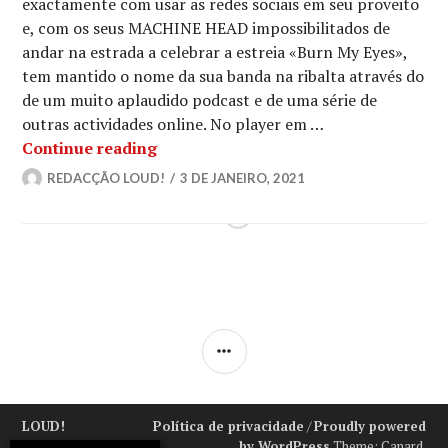
exactamente com usar as redes sociais em seu proveito
e, com os seus MACHINE HEAD impossibilitados de
andar na estrada a celebrar a estreia «Burn My Eyes»,
tem mantido o nome da sua banda na ribalta através do
de um muito aplaudido podcast e de uma série de
outras actividades online. No player em …
MACHINE HEAD: Vê o ROBB FLYNN a f
Continue reading
REDACÇÃO LOUD!
3 DE JANEIRO, 2021
SIDEBAR
LOUD!
Política de privacidade
/
Proudly powered
by WordPress
Theme: Canard.