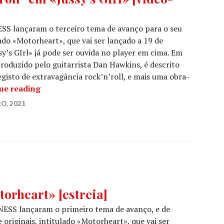
SS lançaram o terceiro tema de avanço para o seu
ado «Motorheart», que vai ser lançado a 19 de
y’s GIrl» já pode ser ouvida no player em cima. Em
roduzido pelo guitarrista Dan Hawkins, é descrito
isto de extravagância rock’n’roll, e mais uma obra-
THE DARKNESS: “Um incomensurável registo de e
ue reading
O, 2021
rheart» [estreia]
ESS lançaram o primeiro tema de avanço, e de
 originais, intitulado «Motorheart», que vai ser