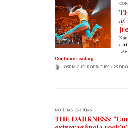
CON
T
@ 
[r
Naqu
car
LAV 
THE DARKNESS 
Continue reading
JOSÉ MIGUEL RODRIGUES
25 DE 
NOTÍCIAS
,
ESTREIAS
THE DARKNESS: “Um i
extravagância rock’n’r