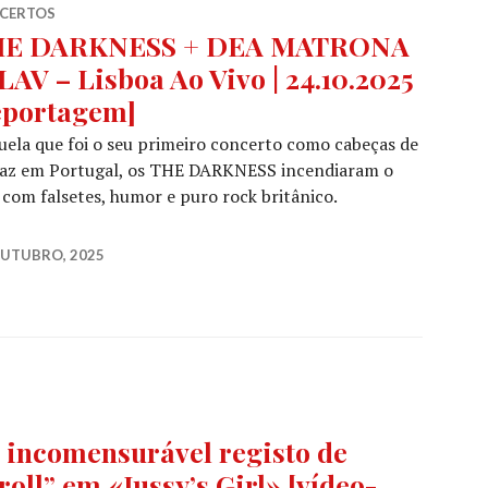
CERTOS
HE DARKNESS + DEA MATRONA
LAV – Lisboa Ao Vivo | 24.10.2025
eportagem]
ela que foi o seu primeiro concerto como cabeças de
taz em Portugal, os THE DARKNESS incendiaram o
com falsetes, humor e puro rock britânico.
+ DEA MATRONA @ LAV – Lisboa Ao Vivo | 24.10.2025 [r
OUTUBRO, 2025
ncomensurável registo de
oll” em «Jussy’s Girl» [vídeo-