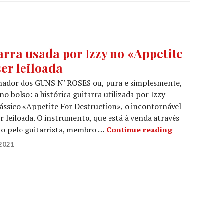
rra usada por Izzy no «Appetite
er leiloada
ionador dos GUNS N’ ROSES ou, pura e simplesmente,
o bolso: a histórica guitarra utilizada por Izzy
lássico «Appetite For Destruction», o incontornável
er leiloada. O instrumento, que está à venda através
GUNS N’ ROSE
ado pelo guitarrista, membro …
Continue reading
2021