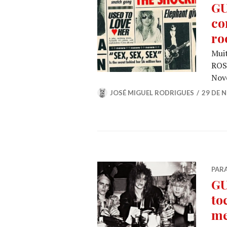
GU
co
ro
Muit
ROSE
Nov
JOSÉ MIGUEL RODRIGUES
29 DE 
PARA
GU
to
me