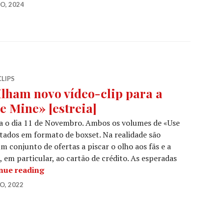
RO, 2024
CLIPS
lham novo vídeo-clip para a
e Mine» [estreia]
ra o dia 11 de Novembro. Ambos os volumes de «Use
itados em formato de boxset. Na realidade são
m conjunto de ofertas a piscar o olho aos fãs e a
 em particular, ao cartão de crédito. As esperadas
GUNS N’ ROSES: Partilham novo vídeo-clip par
nue reading
O, 2022