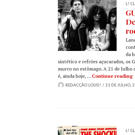
L! C
GU
De
ro
Lan
cont
da h
sintético e refrões açucarados, o
murro no estômago. A 21 de Julho d
G
é, ainda hoje, …
Continue reading
REDACÇÃO LOUD!
21 DE JULHO, 
L! C