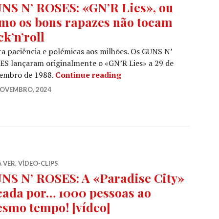
NS N’ ROSES: «GN’R Lies», ou
mo os bons rapazes não tocam
ck’n’roll
a paciência e polémicas aos milhões. Os GUNS N’
S lançaram originalmente o «GN’R Lies» a 29 de
GUNS N’ ROSES: «GN’R Lie
embro de 1988.
Continue reading
NOVEMBRO, 2024
 VER
,
VÍDEO-CLIPS
NS N’ ROSES: A «Paradise City»
cada por… 1000 pessoas ao
smo tempo! [vídeo]