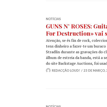
NOTÍCIAS
GUNS N’ ROSES: Guita
For Destruction» vai s
Atenção, se és fãs de rock, colecc
tens dinheiro a fazer-te um buraco n
Stradlin durante as gravações do c
álbum de estreia da banda, está a s
do site Backstage Auctions, foi us
REDACÇÃO LOUD!
23 DE MARÇO, 
NOTÍCIAS