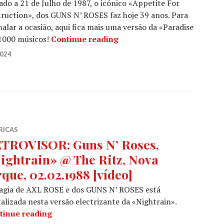
ado a 21 de Julho de 1987, o icónico «Appetite For
ruction», dos GUNS N’ ROSES faz hoje 39 anos. Para
nalar a ocasião, aqui fica mais uma versão da «Paradise
GUNS N’ ROSES: A «Paradis
 1000 músicos!
Continue reading
2024
RICAS
TROVISOR: Guns N’ Roses,
ightrain» @ The Ritz, Nova
rque, 02.02.1988 [vídeo]
agia de AXL ROSE e dos GUNS N’ ROSES está
talizada nesta versão electrizante da «Nightrain».
RETROVISOR: Guns N’ Roses, «Nightrain» @ T
tinue reading