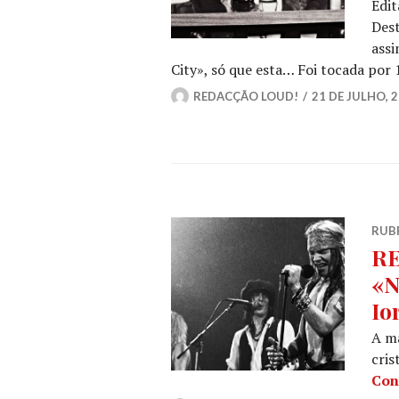
Edit
Dest
assi
City», só que esta… Foi tocada por
REDACÇÃO LOUD!
21 DE JULHO, 
RUB
RE
«N
Io
A m
cris
Con