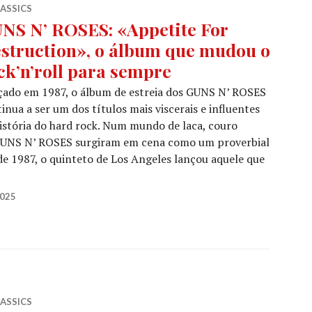
LASSICS
NS N’ ROSES: «Appetite For
struction», o álbum que mudou o
ck’n’roll para sempre
çado em 1987, o álbum de estreia dos GUNS N’ ROSES
inua a ser um dos títulos mais viscerais e influentes
istória do hard rock. Num mundo de laca, couro
s GUNS N’ ROSES surgiram em cena como um proverbial
e 1987, o quinteto de Los Angeles lançou aquele que
UNS N’ ROSES: «Appetite For Destruction», o álbum que 
2025
LASSICS