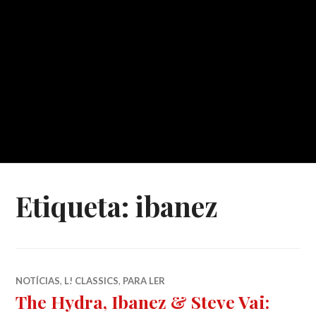
Etiqueta:
ibanez
NOTÍCIAS
,
L! CLASSICS
,
PARA LER
The Hydra, Ibanez & Steve Vai: