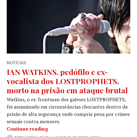
NOTÍCIAS
IAN WATKINS, pedófilo e ex-
vocalista dos LOSTPROPHETS,
morto na prisão em ataque brutal
Watkins, o ex-frontman dos galeses LOSTPROPHETS,
foi assassinado em circunstâncias chocantes dentro da
prisão de alta segurança onde cumpria pena por crimes
sexuais contra menores.
IAN WATKINS, pedófilo e ex-vocalis
Continue reading