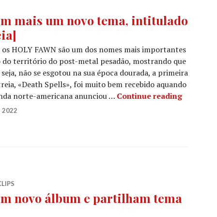
m mais um novo tema, intitulado
ia]
na, os HOLY FAWN são um dos nomes mais importantes
 do território do post-metal pesadão, mostrando que
 seja, não se esgotou na sua época dourada, a primeira
treia, «Death Spells», foi muito bem recebido aquando
HOLY FAWN
anda norte-americana anunciou …
Continue reading
 2022
CLIPS
 novo álbum e partilham tema