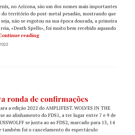
enix, no Arizona, são um dos nomes mais importantes
 do território do post-metal pesadão, mostrando que
 seja, não se esgotou na sua época dourada, a primeira
treia, «Death Spells», foi muito bem recebido aquando
HOLY FAWN: Anunciam novo álbum e part
Continue reading
2022
a ronda de confirmações
 para a edição 2022 do AMPLIFEST. WOLVES IN THE
o alinhamento do FDS1, a ter lugar entre 7 e 9 de
SWOLFF se junta ao ao FDS2, marcado para 13, 14
e também foi o cancelamento do espectáculo