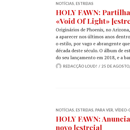
NOTÍCIAS
,
ESTREIAS
HOLY FAWN: Partilha
«Void Of Light» [estre
Originários de Phoenix, no Arizo
a aparecer nos últimos anos dentro
o estilo, por vago e abrangente que
década deste século. O álbum de es
do seu lançamento em 2018, e a b
REDACÇÃO LOUD!
25 DE AGOSTO,
NOTÍCIAS
,
ESTREIAS
,
PARA VER
,
VÍDEO-
HOLY FAWN: Anunciam
novo [estreia]