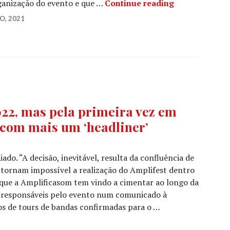
AMPLIFEST 20
ganização do evento e que …
Continue reading
O, 2021
2, mas pela primeira vez em
 com mais um ‘headliner’
o. “A decisão, inevitável, resulta da confluência de
 tornam impossível a realização do Amplifest dentro
 que a Amplificasom tem vindo a cimentar ao longo da
os responsáveis pelo evento num comunicado à
os de tours de bandas confirmadas para o …
em 2022, mas pela primeira vez em dois fins de semana e