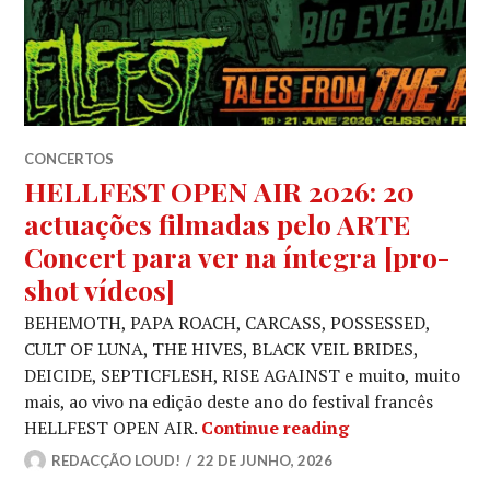
CONCERTOS
HELLFEST OPEN AIR 2026: 20
actuações filmadas pelo ARTE
Concert para ver na íntegra [pro-
shot vídeos]
BEHEMOTH, PAPA ROACH, CARCASS, POSSESSED,
CULT OF LUNA, THE HIVES, BLACK VEIL BRIDES,
DEICIDE, SEPTICFLESH, RISE AGAINST e muito, muito
mais, ao vivo na edição deste ano do festival francês
HELLFEST OPEN A
HELLFEST OPEN AIR.
Continue reading
REDACÇÃO LOUD!
22 DE JUNHO, 2026