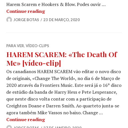
Harem Scarem e Hookers & Blow. Podes ouvir …
METAL GLOBAL #491: Especial The Ni
Continue reading
JORGE BOTAS
23 DE MARÇO, 2020
PARA VER
,
VÍDEO-CLIPS
HAREM SCAREM: «The Death Of
Me» [vídeo-clip]
Os canadianos HAREM SCAREM vão editar o novo disco
de originais, «Change The World», no dia 6 de Março de
2020 através da Frontiers Music. Este será já o 16º disco
de estúdio da banda de Harry Hess e Pete Lesperance,
que neste disco volta contar com a participação de
Creighton Doane e Darren Smith. Ao quarteto junta-se
agora também Mike Vassos no baixo. Change …
HAREM SCAREM: «The Death Of Me» [
Continue reading
JORGE BOTAS
27 DE JANEIRO, 2020