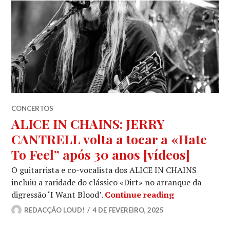
CONCERTOS
ALICE IN CHAINS: JERRY
CANTRELL volta a tocar a «Hate
To Feel” após 30 anos [vídeos]
O guitarrista e co-vocalista dos ALICE IN CHAINS
incluiu a raridade do clássico «Dirt» no arranque da
ALICE IN CHAI
digressão ‘I Want Blood’.
Continue reading
REDACÇÃO LOUD!
4 DE FEVEREIRO, 2025