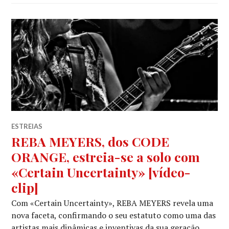
ESTREIAS
REBA MEYERS, dos CODE
ORANGE, estreia-se a solo com
«Certain Uncertainty» [vídeo-
clip]
Com «Certain Uncertainty», REBA MEYERS revela uma
nova faceta, confirmando o seu estatuto como uma das
artistas mais dinâmicas e inventivas da sua geração.