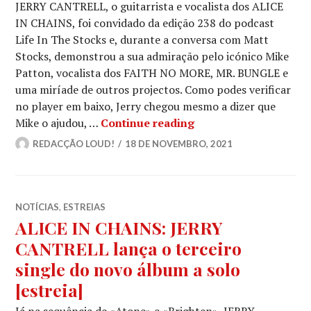
JERRY CANTRELL, o guitarrista e vocalista dos ALICE
IN CHAINS, foi convidado da edição 238 do podcast
Life In The Stocks e, durante a conversa com Matt
Stocks, demonstrou a sua admiração pelo icónico Mike
Patton, vocalista dos FAITH NO MORE, MR. BUNGLE e
uma miríade de outros projectos. Como podes verificar
no player em baixo, Jerry chegou mesmo a dizer que
JERRY CANTRELL: Le
Mike o ajudou, …
Continue reading
REDACÇÃO LOUD!
18 DE NOVEMBRO, 2021
NOTÍCIAS
,
ESTREIAS
ALICE IN CHAINS: JERRY
CANTRELL lança o terceiro
single do novo álbum a solo
[estreia]
Já na sequência de «Atone» e «Brighten», JERRY