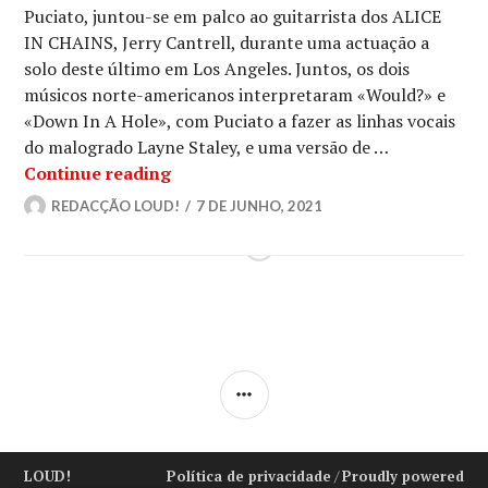
Puciato, juntou-se em palco ao guitarrista dos ALICE
IN CHAINS, Jerry Cantrell, durante uma actuação a
solo deste último em Los Angeles. Juntos, os dois
músicos norte-americanos interpretaram «Would?» e
«Down In A Hole», com Puciato a fazer as linhas vocais
do malogrado Layne Staley, e uma versão de …
Elementos dos ALICE IN CHAINS e 
Continue reading
REDACÇÃO LOUD!
7 DE JUNHO, 2021
SIDEBAR
LOUD!
Política de privacidade
/
Proudly powered