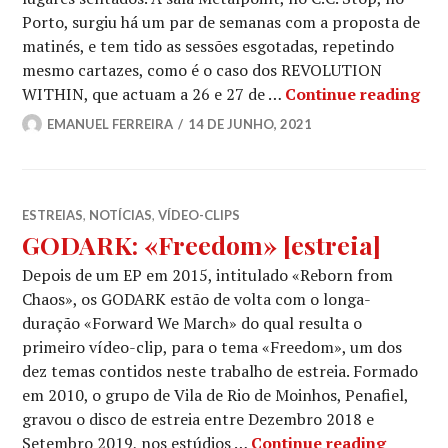
Porto, surgiu há um par de semanas com a proposta de
matinés, e tem tido as sessões esgotadas, repetindo
mesmo cartazes, como é o caso dos REVOLUTION
GOD
WITHIN, que actuam a 26 e 27 de …
Continue reading
EMANUEL FERREIRA
14 DE JUNHO, 2021
ESTREIAS
,
NOTÍCIAS
,
VÍDEO-CLIPS
GODARK: «Freedom» [estreia]
Depois de um EP em 2015, intitulado «Reborn from
Chaos», os GODARK estão de volta com o longa-
duração «Forward We March» do qual resulta o
primeiro vídeo-clip, para o tema «Freedom», um dos
dez temas contidos neste trabalho de estreia. Formado
em 2010, o grupo de Vila de Rio de Moinhos, Penafiel,
gravou o disco de estreia entre Dezembro 2018 e
GODARK:
Setembro 2019, nos estúdios …
Continue reading