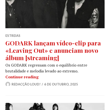
ESTREIAS
GODARK lançam vídeo-clip para
«Leaving Out» e anunciam novo
álbum [streaming]
Os GODARK regressam com o equilíbrio entre
brutalidade e melodia levado ao extremo.
GODARK lançam vídeo-clip para «Lea
Continue reading
REDACÇÃO LOUD!
6 DE OUTUBRO, 2025