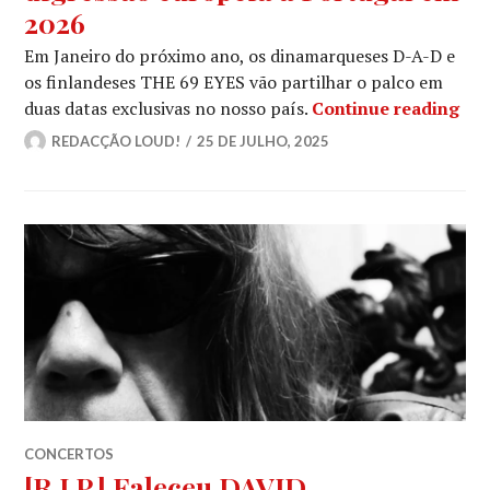
2026
Em Janeiro do próximo ano, os dinamarqueses D-A-D e
os finlandeses THE 69 EYES vão partilhar o palco em
D-A
duas datas exclusivas no nosso país.
Continue reading
REDACÇÃO LOUD!
25 DE JULHO, 2025
CONCERTOS
[R.I.P.] Faleceu DAVID