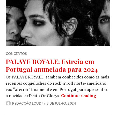
CONCERTOS
PALAYE ROYALE: Estreia em
Portugal anunciada para 2024
Os PALAYE ROYALE, também conhecidos como as mais
recentes coqueluches do rock’n’roll norte-americano
vão “aterrar” finalmente em Portugal para apresentar
PALAYE RO
a novidade «Death Or Glory».
Continue reading
REDACÇÃO LOUD!
3 DE JULHO, 2024