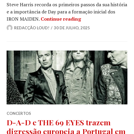
Steve Harris recorda os primeiros passos da sua história
e a importância de Day para a formação inicial dos
IRON MAIDEN prestam h
IRON MAIDEN.
Continue reading
REDACÇÃO LOUD!
30 DE JULHO, 2025
CONCERTOS
D-A-D e THE 69 EYES trazem
digressão europeia a Portugal em