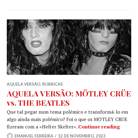
AQUELA VERSÃO
,
RUBRICAS
AQUELA VERSÃO: MÖTLEY CRÜE
vs. THE BEATLES
Que tal pegar num tema polémico e transformá-lo em
algo ainda mais polémico? Foi o que os MÖTLEY CRÜE
AQUELA
fizeram com a «Helter Skelter».
Continue reading
EMANUEL FERREIRA
12 DE NOVEMBRO, 2023