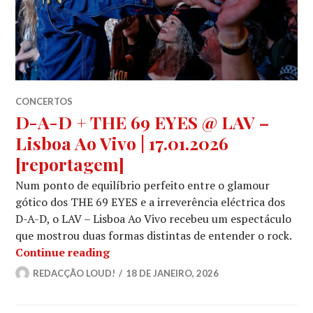
CONCERTOS
D-A-D + THE 69 EYES @ LAV –
Lisboa Ao Vivo | 17.01.2026
[reportagem]
Num ponto de equilíbrio perfeito entre o glamour
gótico dos THE 69 EYES e a irreverência eléctrica dos
D-A-D, o LAV – Lisboa Ao Vivo recebeu um espectáculo
que mostrou duas formas distintas de entender o rock.
D-A-D + THE 69 EYES @ LAV – Lisboa 
Continue reading
REDACÇÃO LOUD!
18 DE JANEIRO, 2026