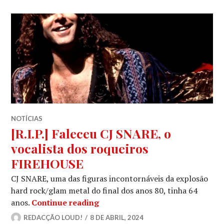
NOTÍCIAS
[R.I.P.] Faleceu CJ SNARE, o
vocalista dos roqueiros
FIREHOUSE
CJ SNARE, uma das figuras incontornáveis da explosão
hard rock/glam metal do final dos anos 80, tinha 64
[R.I.P.] Faleceu CJ SNARE, o vo
anos.
Continue reading
REDACÇÃO LOUD!
8 DE ABRIL, 2024