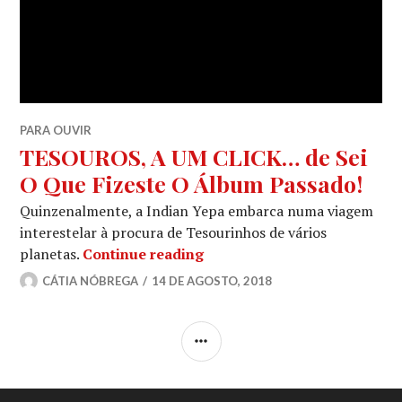
PARA OUVIR
TESOUROS, A UM CLICK… de Sei
O Que Fizeste O Álbum Passado!
Quinzenalmente, a Indian Yepa embarca numa viagem
interestelar à procura de Tesourinhos de vários
TESOUROS, A UM CLICK… de 
planetas.
Continue reading
CÁTIA NÓBREGA
14 DE AGOSTO, 2018
SIDEBAR