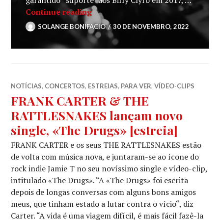
FRANK CARTER & THE RATTLESNAK
Continue reading
SOLANGE BONIFACIO
30 DE NOVEMBRO, 2022
NOTÍCIAS
,
CONCERTOS
,
ESTREIAS
,
PARA VER
,
VÍDEO-CLIPS
FRANK CARTER & THE
RATTLESNAKES lançam novo
single, «The Drugs» [estreia]
FRANK CARTER e os seus THE RATTLESNAKES estão
de volta com música nova, e juntaram-se ao ícone do
rock indie Jamie T no seu novíssimo single e vídeo-clip,
intitulado «The Drugs». “A «The Drugs» foi escrita
depois de longas conversas com alguns bons amigos
meus, que tinham estado a lutar contra o vício“, diz
Carter. “A vida é uma viagem difícil, é mais fácil fazê-la