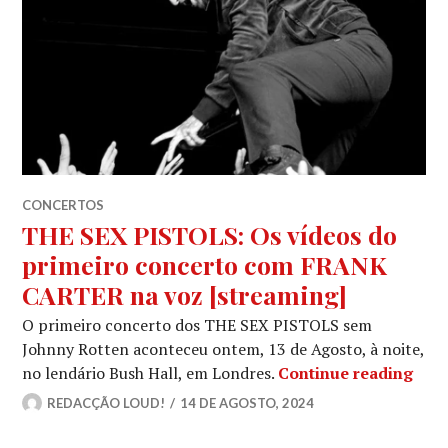
CONCERTOS
THE SEX PISTOLS: Os vídeos do
primeiro concerto com FRANK
CARTER na voz [streaming]
O primeiro concerto dos THE SEX PISTOLS sem
Johnny Rotten aconteceu ontem, 13 de Agosto, à noite,
THE 
no lendário Bush Hall, em Londres.
Continue reading
REDACÇÃO LOUD!
14 DE AGOSTO, 2024