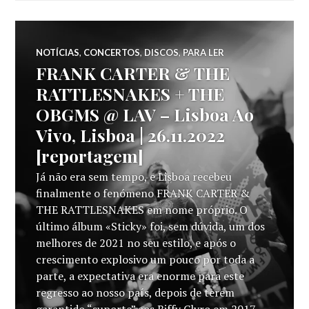
NOTÍCIAS
,
CONCERTOS
,
DISCOS
,
PARA LER
FRANK CARTER & THE
RATTLESNAKES + THE
OBGMS @ LAV – Lisboa Ao
Vivo, Lisboa | 26.11.2022
[reportagem]
Já não era sem tempo, e Lisboa recebeu
finalmente o fenómeno FRANK CARTER &
THE RATTLESNAKES em nome próprio. O
último álbum «Sticky» foi, sem dúvida, um dos
melhores de 2021 no seu estilo, e após o
crescimento explosivo um pouco por toda a
parte, a expectativa era enorme para este
regresso ao nosso país, depois de terem
garantido “suporte” aos Biffy Clyro em 2017, …