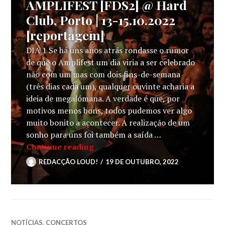
AMPLIFEST [FDS2] @ Hard
Club, Porto | 13-15.10.2022
[reportagem]
DIA 1 Se há uns anos atrás rondasse o rumor
de que o Amplifest um dia viria a ser celebrado
não com um mas com dois fins-de-semana
(três dias cada um), qualquer ouvinte acharia a
ideia de megalómana. A verdade é que, por
motivos menos bons, todos pudemos ver algo
muito bonito a acontecer. A realização de um
sonho para uns foi também a saída …
AMPLIFEST [FDS2] @ Hard Club, P
Continue reading
REDACÇÃO LOUD!
19 DE OUTUBRO, 2022
NOTÍCIAS
,
CONCERTOS