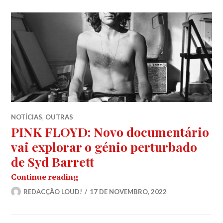
NOTÍCIAS
,
OUTRAS
PINK FLOYD: Novo documentário
vai explorar o génio perturbado
de Syd Barrett
PINK FLOYD: Novo documentário vai e
Continue reading
REDACÇÃO LOUD!
17 DE NOVEMBRO, 2022