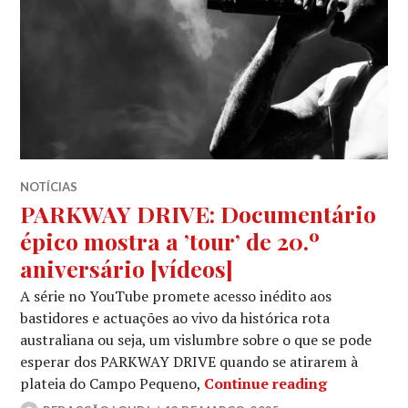
NOTÍCIAS
PARKWAY DRIVE: Documentário
épico mostra a ’tour’ de 20.º
aniversário [vídeos]
A série no YouTube promete acesso inédito aos
bastidores e actuações ao vivo da histórica rota
australiana ou seja, um vislumbre sobre o que se pode
esperar dos PARKWAY DRIVE quando se atirarem à
PARKWAY DR
plateia do Campo Pequeno,
Continue reading