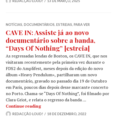
REDACÇÃO LOUD!
13 DE MARÇO, 2025
NOTÍCIAS
,
DOCUMENTÁRIOS
,
ESTREIAS
,
PARA VER
CAVE IN: Assiste já ao novo
documentário sobre a banda,
“Days Of Nothing” [estreia]
As regressadas lendas de Boston, os CAVE IN, que nos
visitaram recentemente pela primeira vez durante o
FDS2 do Amplifest, meses depois da edição do novo
álbum «Heavy Pendulum», partilharam um novo
documentário, gravado no passado dia 19 de Outubro
em Paris, poucos dias depois desse marcante concerto
no Porto. Chama-se “Days Of Nothing”, foi filmado por
Clara Griot, e relata o regresso da banda …
CAVE IN: Assiste já ao novo document
Continue reading
REDACÇÃO LOUD!
18 DE DEZEMBRO, 2022