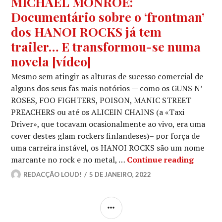
MICHAEL MONROE:
Documentário sobre o ‘frontman’
dos HANOI ROCKS já tem
trailer… E transformou-se numa
novela [vídeo]
Mesmo sem atingir as alturas de sucesso comercial de
alguns dos seus fãs mais notórios — como os GUNS N’
ROSES, FOO FIGHTERS, POISON, MANIC STREET
PREACHERS ou até os ALICEIN CHAINS (a «Taxi
Driver», que tocavam ocasionalmente ao vivo, era uma
cover destes glam rockers finlandeses)– por força de
uma carreira instável, os HANOI ROCKS são um nome
MICHAE
marcante no rock e no metal, …
Continue reading
REDACÇÃO LOUD!
5 DE JANEIRO, 2022
SIDEBAR