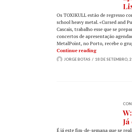
Li
Os TOXIKULL estão de regresso com
school heavy metal. «Cursed and P
Cascais, trabalho esse que se prep
concertos de apresentação agendad
MetalPoint, no Porto, recebe o gr
TOXIKULL: Conc
Continue reading
JORGE BOTAS
18 DE SETEMBRO, 
CON
W:
Já
É já este fim-de-semana que se real