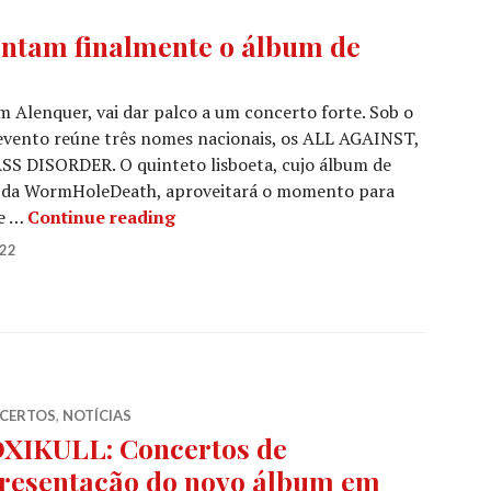
ntam finalmente o álbum de
m Alenquer, vai dar palco a um concerto forte. Sob o
ento reúne três nomes nacionais, os ALL AGAINST,
DISORDER. O quinteto lisboeta, cujo álbum de
és da WormHoleDeath, aproveitará o momento para
ALL AGAINST: Apresentam finalmente
ue …
Continue reading
022
CERTOS
,
NOTÍCIAS
XIKULL: Concertos de
resentação do novo álbum em