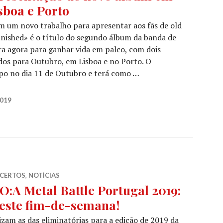
sboa e Porto
 um novo trabalho para apresentar aos fãs de old
unished» é o título do segundo álbum da banda de
ara agora para ganhar vida em palco, com dois
os para Outubro, em Lisboa e no Porto. O
upo no dia 11 de Outubro e terá como …
ertos de apresentação do novo álbum em Lisboa e Porto
2019
CERTOS
,
NOTÍCIAS
O:A Metal Battle Portugal 2019:
 este fim-de-semana!
izam as das eliminatórias para a edição de 2019 da