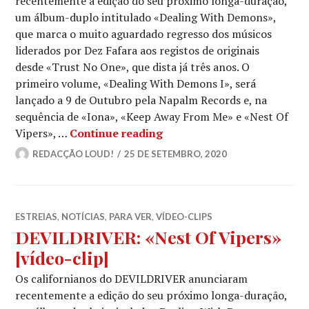
recentemente a edição do seu próximo longa-duração,
um álbum-duplo intitulado «Dealing With Demons»,
que marca o muito aguardado regresso dos músicos
liderados por Dez Fafara aos registos de originais
desde «Trust No One», que dista já três anos. O
primeiro volume, «Dealing With Demons I», será
lançado a 9 de Outubro pela Napalm Records e, na
sequência de «Iona», «Keep Away From Me» e «Nest Of
DEVILDRIVER: «Wishing» [
Vipers», …
Continue reading
REDACÇÃO LOUD!
25 DE SETEMBRO, 2020
ESTREIAS
,
NOTÍCIAS
,
PARA VER
,
VÍDEO-CLIPS
DEVILDRIVER: «Nest Of Vipers»
[vídeo-clip]
Os californianos do DEVILDRIVER anunciaram
recentemente a edição do seu próximo longa-duração,