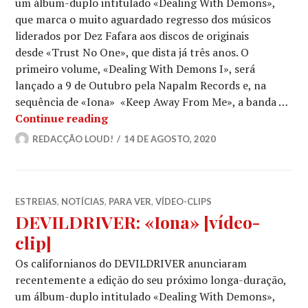
um álbum-duplo intitulado «Dealing With Demons»,
que marca o muito aguardado regresso dos músicos
liderados por Dez Fafara aos discos de originais
desde «Trust No One», que dista já três anos. O
primeiro volume, «Dealing With Demons I», será
lançado a 9 de Outubro pela Napalm Records e, na
sequência de «Iona» «Keep Away From Me», a banda …
DEVILDRIVER: «Nest Of Vipers» [víde
Continue reading
REDACÇÃO LOUD!
14 DE AGOSTO, 2020
ESTREIAS
,
NOTÍCIAS
,
PARA VER
,
VÍDEO-CLIPS
DEVILDRIVER: «Iona» [vídeo-
clip]
Os californianos do DEVILDRIVER anunciaram
recentemente a edição do seu próximo longa-duração,
um álbum-duplo intitulado «Dealing With Demons»,