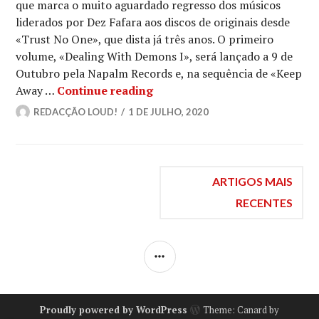
que marca o muito aguardado regresso dos músicos
liderados por Dez Fafara aos discos de originais desde
«Trust No One», que dista já três anos. O primeiro
volume, «Dealing With Demons I», será lançado a 9 de
Outubro pela Napalm Records e, na sequência de «Keep
DEVILDRIVER: «Iona» [vídeo-
Away …
Continue reading
REDACÇÃO LOUD!
1 DE JULHO, 2020
Navegação
ARTIGOS MAIS
RECENTES
de
SIDEBAR
artigos
Proudly powered by WordPress
Theme: Canard by