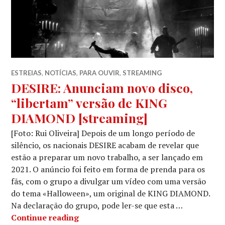
ESTREIAS
,
NOTÍCIAS
,
PARA OUVIR
,
STREAMING
DESIRE: Anunciam novo disco,
“libertam” versão de KING
DIAMOND [streaming]
[Foto: Rui Oliveira] Depois de um longo período de
silêncio, os nacionais DESIRE acabam de revelar que
estão a preparar um novo trabalho, a ser lançado em
2021. O anúncio foi feito em forma de prenda para os
fãs, com o grupo a divulgar um vídeo com uma versão
do tema «Halloween», um original de KING DIAMOND.
Na declaração do grupo, pode ler-se que esta …
DESIRE: Anunciam novo disco, “libe
Continue reading