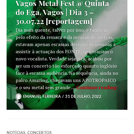
Vagos Metal Fest @ Quinta
do Ega, Vagos | Dia 3 –
30.07.22 [reportagem]
Dia mais quente, talvez por isso, e também
pelo efeito da ressaca e da invasão de melgas,
estavam apenas escassas dezenas de pessoas a
assistir à actuação dos FONTE, que traziam o
novo vocalista. Verdade seja dita, acabou por
ser um concerto tão esforçado quanto inglório
face à escassa audiência. Na sequência, ainda no
palco Amazing, chegavam uns APOTROPAICO
Vagos M
e o seu metal sem grande …
Continue reading
EMANUEL FERREIRA
31 DE JULHO, 2022
NOTÍCIAS
,
CONCERTOS