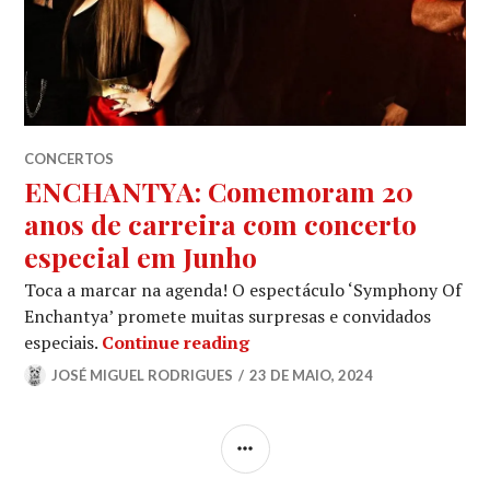
CONCERTOS
ENCHANTYA: Comemoram 20
anos de carreira com concerto
especial em Junho
Toca a marcar na agenda! O espectáculo ‘Symphony Of
Enchantya’ promete muitas surpresas e convidados
ENCHANTYA: Comemoram 20 a
especiais.
Continue reading
JOSÉ MIGUEL RODRIGUES
23 DE MAIO, 2024
SIDEBAR