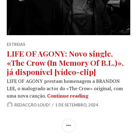
ESTREIAS
LIFE OF AGONY: Novo single,
«The Crow (In Memory Of B.L.)»,
já disponível [vídeo-clip]
LIFE OF AGONY prestam homenagem a BRANDON
LEE, o malogrado actor do «The Crow» original, com
LIFE OF AGONY: Novo
uma nova canção.
Continue reading
REDACÇÃO LOUD!
1 DE SETEMBRO, 2024
SIDEBAR