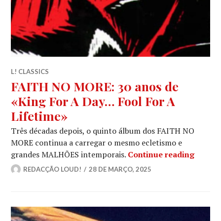
L! CLASSICS
FAITH NO MORE: 30 anos de
«King For A Day… Fool For A
Lifetime»
Três décadas depois, o quinto álbum dos FAITH NO
MORE continua a carregar o mesmo ecletismo e
FAITH 
grandes MALHÕES intemporais.
Continue reading
REDACÇÃO LOUD!
28 DE MARÇO, 2025