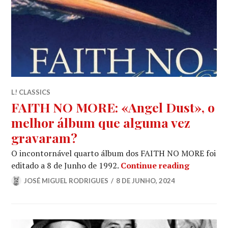
L! CLASSICS
FAITH NO MORE: «Angel Dust», o
melhor álbum que alguma vez
gravaram?
O incontornável quarto álbum dos FAITH NO MORE foi
FAITH NO
editado a 8 de Junho de 1992.
Continue reading
JOSÉ MIGUEL RODRIGUES
8 DE JUNHO, 2024