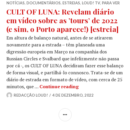
NOTÍCIAS
,
DOCUMENTÁRIOS
,
ESTREIAS
,
LOUD! TV
,
PARA VER
CULT OF LUNA: Revelam diário
em vídeo sobre as ’tours’ de 2022
(e sim, o Porto aparece!) [estreia]
Em altura de balanço natural, antes de se atirarem
novamente para a estrada – têm planeada uma
digressão europeia em Março na companhia dos
Russian Circles e Svalbard que infelizmente não passa
por cá -, os CULT OF LUNA decidiram fazer esse balanço
de forma visual, e partilhá-lo connosco. Trata-se de um
diário de estrada em formato de vídeo, com cerca de 25
CULT OF LUNA: Revelam 
minutos, que …
Continue reading
REDACÇÃO LOUD!
4 DE DEZEMBRO, 2022
SIDEBAR