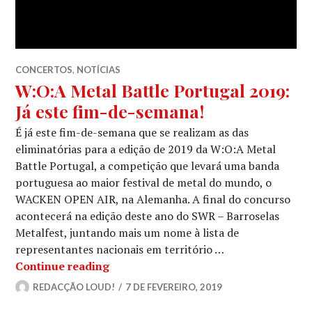
CONCERTOS
,
NOTÍCIAS
W:O:A Metal Battle Portugal 2019:
Já este fim-de-semana!
É já este fim-de-semana que se realizam as das
eliminatórias para a edição de 2019 da W:O:A Metal
Battle Portugal, a competição que levará uma banda
portuguesa ao maior festival de metal do mundo, o
WACKEN OPEN AIR, na Alemanha. A final do concurso
acontecerá na edição deste ano do SWR – Barroselas
Metalfest, juntando mais um nome à lista de
representantes nacionais em território …
W:O:A Metal Battle Portugal 2019:
Continue reading
Já este fim-de-semana!
REDACÇÃO LOUD!
7 DE FEVEREIRO, 2019