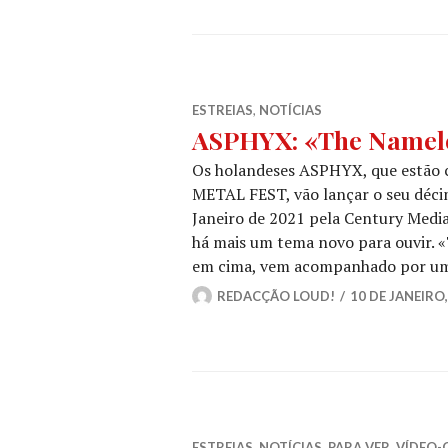
ESTREIAS
,
NOTÍCIAS
ASPHYX: «The Nameles
Os holandeses ASPHYX, que estão 
METAL FEST, vão lançar o seu décim
Janeiro de 2021 pela Century Media
há mais um tema novo para ouvir. «
em cima, vem acompanhado por um
REDACÇÃO LOUD!
10 DE JANEIRO,
ESTREIAS
,
NOTÍCIAS
,
PARA VER
,
VÍDEO-