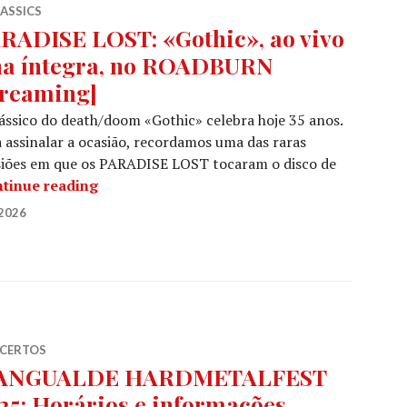
LASSICS
RADISE LOST: «Gothic», ao vivo
na íntegra, no ROADBURN
treaming]
ássico do death/doom «Gothic» celebra hoje 35 anos.
 assinalar a ocasião, recordamos uma das raras
siões em que os PARADISE LOST tocaram o disco de
PARADISE LOST: «Gothic», ao vivo e na ín
tinue reading
2026
CERTOS
ANGUALDE HARDMETALFEST
25: Horários e informações