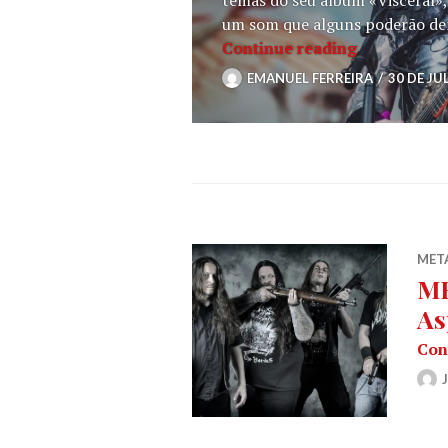
um som que alguns poderão de
Vagos Metal
Continue reading
EMANUEL FERREIRA
30 DE JU
MET
ME
As
Con