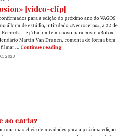
sion» [vídeo-clip]
confirmados para a edição do próximo ano do VAGOS
o álbum de estúdio, intitulado «Necroceros», a 22 de
 Records — e já há um tema novo para ouvir, «Botox
o lendário Martin Van Drunen, comenta de forma bem
ASPHYX: «Botox Implosion» [ví
 filmar …
Continue reading
O, 2020
e ao cartaz
r uma mão cheia de novidades para a próxima edição