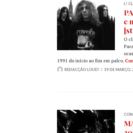
L! C
PA
e 
[s
O cl
Para
oca
1991 do início ao fim em palco.
Con
REDACÇÃO LOUD!
19 DE MARÇO, 
CON
M
20