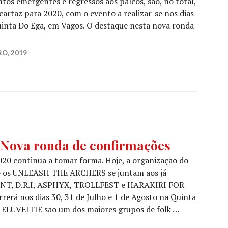
os emergentes e regressos aos palcos, são, no total,
cartaz para 2020, com o evento a realizar-se nos dias
Quinta Do Ega, em Vagos. O destaque nesta nova ronda
L FEST:
 juntam-se ao cartaz
RO, 2019
ova ronda de confirmações
0 continua a tomar forma. Hoje, a organização do
e os UNLEASH THE ARCHERS se juntam aos já
T, D.R.I, ASPHYX, TROLLFEST e HARAKIRI FOR
rerá nos dias 30, 31 de Julho e 1 de Agosto na Quinta
s ELUVEITIE são um dos maiores grupos de folk …
EST: Nova ronda de confirmações