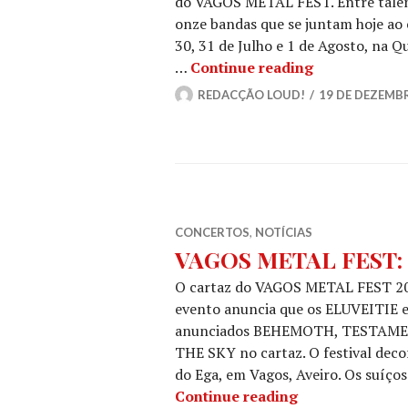
do VAGOS METAL FEST. Entre talent
onze bandas que se juntam hoje ao 
30, 31 de Julho e 1 de Agosto, na 
VAGOS META
…
Continue reading
11 (!) bandas
REDACÇÃO LOUD!
19 DE DEZEMB
CONCERTOS
,
NOTÍCIAS
VAGOS METAL FEST: N
O cartaz do VAGOS METAL FEST 202
evento anuncia que os ELUVEITIE 
anunciados BEHEMOTH, TESTAMEN
THE SKY no cartaz. O festival decor
do Ega, em Vagos, Aveiro. Os suíço
VAGOS METAL F
Continue reading