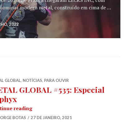
nominar modern metal, construído em cima de …
 Fest @ Quinta do Ega, Vagos | Dia 2 – 29.07.22 [reportag
LHO, 2022
AL GLOBAL
,
NOTÍCIAS
,
PARA OUVIR
TAL GLOBAL #535: Especial
phyx
METAL GLOBAL #535: Especial Asphyx
tinue reading
JORGE BOTAS
27 DE JANEIRO, 2021