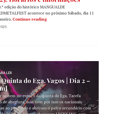
0.ª edição do histórico MANGUALDE
DMETALFEST acontece no próximo Sábado, dia 11
MANGUALDE HARDMETALFEST 2025
aneiro.
Continue reading
2025
ARA LER
Quinta do Ega, Vagos | Dia 2 –
em]
ia-se bem no espaço da quinta do Ega. Tarefa
s de abertura, mas nem por isso os nacionais
s ao proposto e abriram o palco secundário com
, de 2020. De França chegaram LECKS INC, com