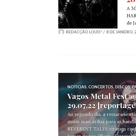
A 3
HAR
de J
REDACÇÃO LOUD!
8 DE JANEIRO, 
NOTÍCIAS
,
CONCERTOS
,
DISCOS
,
P
Vagos Metal Fest @ 
29.07.22 [reportag
Ao segundo dia, a ressaca sent
assim mais árdua para as banda
REVERENT TALES viraram costa
temas do seu álbum «Visceral»