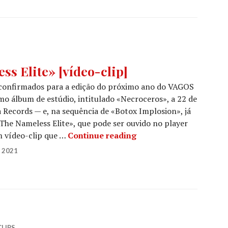
s Elite» [vídeo-clip]
confirmados para a edição do próximo ano do VAGOS
o álbum de estúdio, intitulado «Necroceros», a 22 de
 Records — e, na sequência de «Botox Implosion», já
The Nameless Elite», que pode ser ouvido no player
ASPHYX: «The Nameless
 vídeo-clip que …
Continue reading
 2021
CLIPS