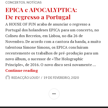
CONCERTOS
,
NOTÍCIAS
EPICA e APOCALYPTICA:
De regresso a Portugal
A HOUSE OF FUN acaba de anunciar o regresso a
Portugal dos holandeses EPICA para um concerto, no
Coliseu dos Recreios, em Lisboa, no dia 26 de
Novembro. De acordo com a cantora da banda, a muito
talentosa Simone Simons, os EPICA concluiram
recentemente os trabalhos de pré-produção para um
novo álbum, o sucessor de «The Holographic
Principle», de 2016. O novo disco será novamente …
EPICA e APOCALYPTICA:
Continue reading
De regresso a Portugal
REDACÇÃO LOUD!
19 DE FEVEREIRO, 2020
SIDEBAR