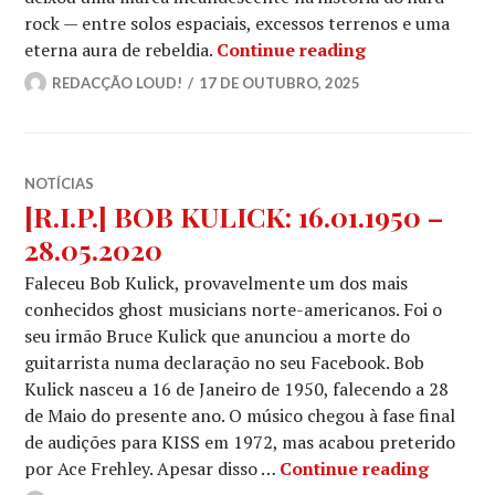
rock — entre solos espaciais, excessos terrenos e uma
ACE FREHLEY | 
eterna aura de rebeldia.
Continue reading
REDACÇÃO LOUD!
17 DE OUTUBRO, 2025
NOTÍCIAS
[R.I.P.] BOB KULICK: 16.01.1950 –
28.05.2020
Faleceu Bob Kulick, provavelmente um dos mais
conhecidos ghost musicians norte-americanos. Foi o
seu irmão Bruce Kulick que anunciou a morte do
guitarrista numa declaração no seu Facebook. Bob
Kulick nasceu a 16 de Janeiro de 1950, falecendo a 28
de Maio do presente ano. O músico chegou à fase final
de audições para KISS em 1972, mas acabou preterido
[R.I.P.
por Ace Frehley. Apesar disso …
Continue reading