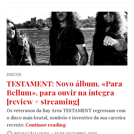
DISCOS
TESTAMENT: Novo álbum, «Para
Bellum», para ouvir na íntegra
[review + streaming]
Os veteranos da Bay Area TESTAMENT regressam com
o disco mais brutal, sombrio e inventivo da sua carreira
TESTAMENT: Novo álbum, «Par
recente.
Continue reading
REDACÇÃO LOUD!
10 DE OUTUBRO, 2025