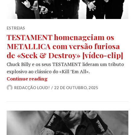
ESTREIAS
TESTAMENT homenageiam os
METALLICA com versão furiosa
de «Seek & Destroy» [vídeo-clip]
Chuck Billy e os seus TESTAMENT lideram um tributo
explosivo ao clássico do «Kill ’Em All».
TESTAMENT homenageiam os METALLIC
Continue reading
REDACÇÃO LOUD!
22 DE OUTUBRO, 2025