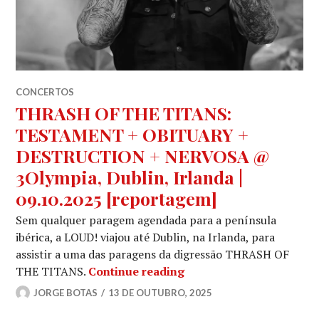
CONCERTOS
THRASH OF THE TITANS:
TESTAMENT + OBITUARY +
DESTRUCTION + NERVOSA @
3Olympia, Dublin, Irlanda |
09.10.2025 [reportagem]
Sem qualquer paragem agendada para a península
ibérica, a LOUD! viajou até Dublin, na Irlanda, para
assistir a uma das paragens da digressão THRASH OF
THRASH OF THE TITANS:
THE TITANS.
Continue reading
JORGE BOTAS
13 DE OUTUBRO, 2025