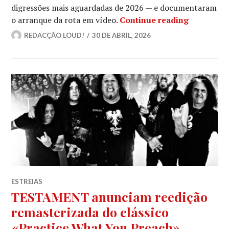
digressões mais aguardadas de 2026 — e documentaram
TESTAMEN
o arranque da rota em vídeo.
Continue reading
REDACÇÃO LOUD!
30 DE ABRIL, 2026
ESTREIAS
TESTAMENT anunciam reedição
remasterizada do clássico
«Practice What You Preach»