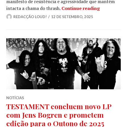
manifesto de resistência e agressividade que mantém
TESTAMENT r
intacta a chama do thrash.
Continue reading
REDACÇÃO LOUD!
12 DE SETEMBRO, 2025
NOTÍCIAS
TESTAMENT concluem novo LP
com Jens Bogren e prometem
edição para o Outono de 2025