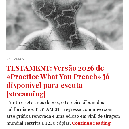
ESTREIAS
TESTAMENT: Versão 2026 de
«Practice What You Preach» já
disponível para escuta
[streaming]
Trinta e sete anos depois, o terceiro álbum dos
californianos TESTAMENT regressa com novo som,
arte gráfica renovada e uma edição em vinil de tiragem
TESTAME
mundial restrita a 1250 cópias.
Continue reading