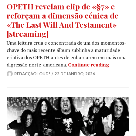
OPETH revelam clip de «§7» e
reforçam a dimensão cénica de
«The Last Will And Testament»
[streaming]
Uma leitura crua e concentrada de um dos momentos-
chave do mais recente álbum sublinha a maturidade
criativa dos OPETH antes de enbarcarem em mais uma
OPETH reve
digressão norte-americana.
Continue reading
REDACÇÃO LOUD!
22 DE JANEIRO, 2026