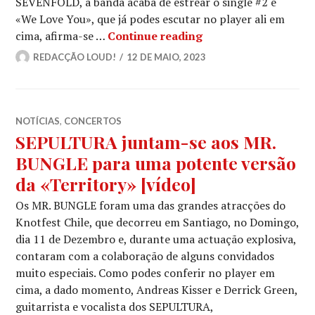
SEVENFOLD, a banda acaba de estrear o single #2 e
«We Love You», que já podes escutar no player ali em
AVENGED SEVENFOLD:
cima, afirma-se …
Continue reading
REDACÇÃO LOUD!
12 DE MAIO, 2023
NOTÍCIAS
,
CONCERTOS
SEPULTURA juntam-se aos MR.
BUNGLE para uma potente versão
da «Territory» [vídeo]
Os MR. BUNGLE foram uma das grandes atracções do
Knotfest Chile, que decorreu em Santiago, no Domingo,
dia 11 de Dezembro e, durante uma actuação explosiva,
contaram com a colaboração de alguns convidados
muito especiais. Como podes conferir no player em
cima, a dado momento, Andreas Kisser e Derrick Green,
guitarrista e vocalista dos SEPULTURA,