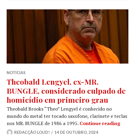
NOTÍCIAS
Theobald Lengyel, ex-MR.
BUNGLE, considerado culpado de
homicídio em primeiro grau
Theobald Brooks “Theo” Lengyel é conhecido no
mundo do metal ter tocado saxofone, clarinete e teclas
Theob
nos MR. BUNGLE de 1986 a 1995.
Continue reading
REDACÇÃO LOUD!
14 DE OUTUBRO, 2024