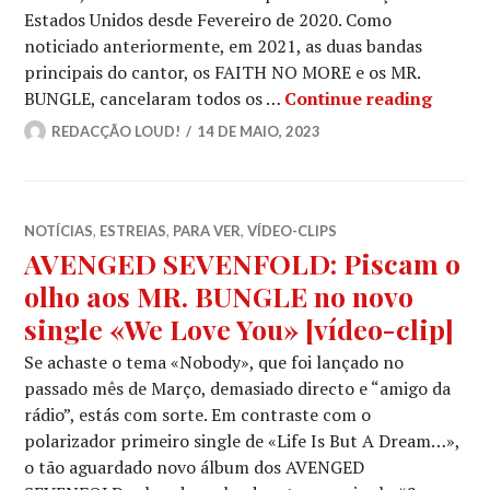
Estados Unidos desde Fevereiro de 2020. Como
noticiado anteriormente, em 2021, as duas bandas
principais do cantor, os FAITH NO MORE e os MR.
MR. BU
BUNGLE, cancelaram todos os …
Continue reading
REDACÇÃO LOUD!
14 DE MAIO, 2023
NOTÍCIAS
,
ESTREIAS
,
PARA VER
,
VÍDEO-CLIPS
AVENGED SEVENFOLD: Piscam o
olho aos MR. BUNGLE no novo
single «We Love You» [vídeo-clip]
Se achaste o tema «Nobody», que foi lançado no
passado mês de Março, demasiado directo e “amigo da
rádio”, estás com sorte. Em contraste com o
polarizador primeiro single de «Life Is But A Dream…»,
o tão aguardado novo álbum dos AVENGED