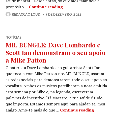
saúde mental“. Desde então, só ouvimos falar dele a
MR. BUNGLE: Mike Patton r
propósito …
Continue reading
REDACÇÃO LOUD!
9 DE DEZEMBRO, 2022
NOTÍCIAS
MR. BUNGLE: Dave Lombardo e
Scott Ian demonstram o seu apoio
a Mike Patton
O baterista Dave Lombardo e o guitarrista Scott Ian,
que tocam com Mike Patton nos MR. BUNGLE, usaram
as redes sociais para demonstrarem todo o seu apoio ao
vocalista. Ambos os músicos partilharam a nota emitida
esta semana por Mike e, na legenda, escreveram
palavras de incentivo. “Ei Maestro, a tua saúde é tudo
que importa. Estamos sempre aqui para ajudar-te, meu
MR. BUNG
amigo. Amo-te mais do que …
Continue reading