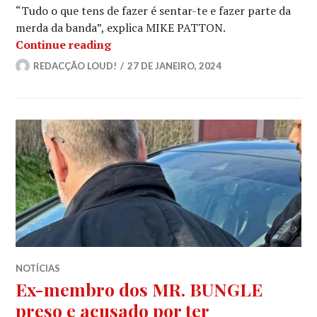
“Tudo o que tens de fazer é sentar-te e fazer parte da
merda da banda”, explica MIKE PATTON.
“Os cantores são uns idiotas de me
Continue reading
REDACÇÃO LOUD!
27 DE JANEIRO, 2024
NOTÍCIAS
Ex-membro dos MR. BUNGLE
preso e acusado por ter