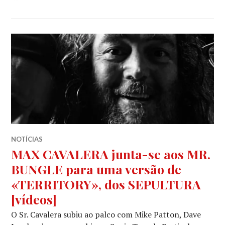
NOTÍCIAS
MAX CAVALERA junta-se aos MR.
BUNGLE para uma versão de
«TERRITORY», dos SEPULTURA
[vídeos]
O Sr. Cavalera subiu ao palco com Mike Patton, Dave