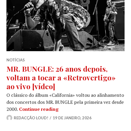
NOTÍCIAS
MR. BUNGLE: 26 anos depois,
voltam a tocar a «Retrovertigo»
ao vivo [vídeo]
O clássico do álbum «California» voltou ao alinhamento
dos concertos dos MR. BUNGLE pela primeira vez desde
MR. BUNGLE: 26 anos depois, vol
2000.
Continue reading
REDACÇÃO LOUD!
19 DE JANEIRO, 2026