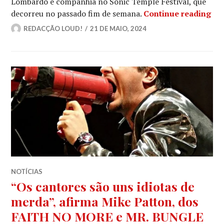
Lombardo e companhia no Sonic Temple Festival, que
MA
decorreu no passado fim de semana.
Continue reading
REDACÇÃO LOUD!
21 DE MAIO, 2024
NOTÍCIAS
“Os cantores são uns idiotas de
merda”, afirma Mike Patton, dos
FAITH NO MORE e MR. BUNGLE