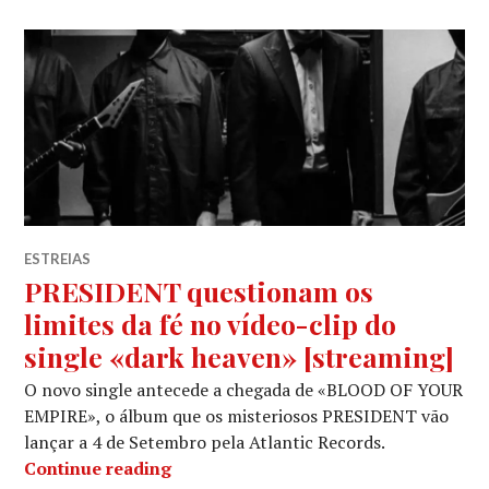
ESTREIAS
PRESIDENT questionam os
limites da fé no vídeo-clip do
single «dark heaven» [streaming]
O novo single antecede a chegada de «BLOOD OF YOUR
EMPIRE», o álbum que os misteriosos PRESIDENT vão
lançar a 4 de Setembro pela Atlantic Records.
PRESIDENT questionam os limites da 
Continue reading