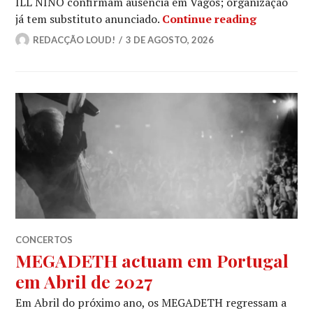
ILL NIÑO confirmam ausência em Vagos; organização
ILL NIÑO 
já tem substituto anunciado.
Continue reading
REDACÇÃO LOUD!
3 DE AGOSTO, 2026
CONCERTOS
MEGADETH actuam em Portugal
em Abril de 2027
Em Abril do próximo ano, os MEGADETH regressam a