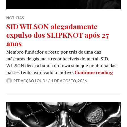
NOTÍCIAS
SID WILSON alegadamente
expulso dos SLIPKNOT após 27
anos
Membro fundador e rosto por trás de uma das
máscaras de gás mais reconhecíveis do metal, SID
WILSON deixa a banda do Iowa sem que nenhuma das
SID W
partes tenha explicado o motivo.
Continue reading
REDACÇÃO LOUD!
1 DE AGOSTO, 2026