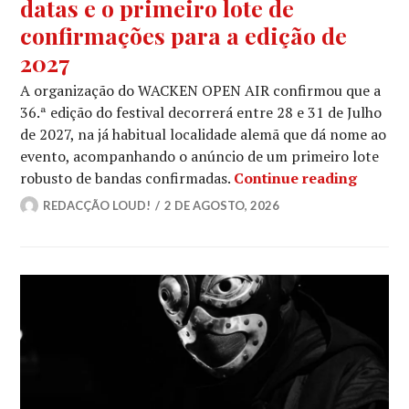
datas e o primeiro lote de
confirmações para a edição de
2027
A organização do WACKEN OPEN AIR confirmou que a
36.ª edição do festival decorrerá entre 28 e 31 de Julho
de 2027, na já habitual localidade alemã que dá nome ao
evento, acompanhando o anúncio de um primeiro lote
WACKEN
robusto de bandas confirmadas.
Continue reading
REDACÇÃO LOUD!
2 DE AGOSTO, 2026