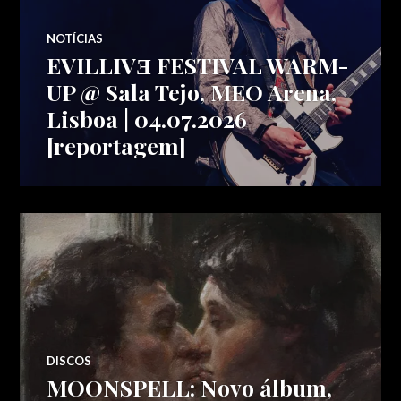
NOTÍCIAS
EVILLIVƎ FESTIVAL WARM-
UP @ Sala Tejo, MEO Arena,
Lisboa | 04.07.2026
[reportagem]
DISCOS
MOONSPELL: Novo álbum,