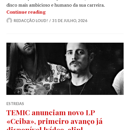
disco mais ambicioso e humano da sua carreira.
ALTARAGE: Novo álbum, «Cogwell», pa
Continue reading
REDACÇÃO LOUD!
31 DE JULHO, 2026
ESTREIAS
TEMIC anunciam novo LP
«Ceiba», primeiro avanço já
disponível [vídeo-clip]