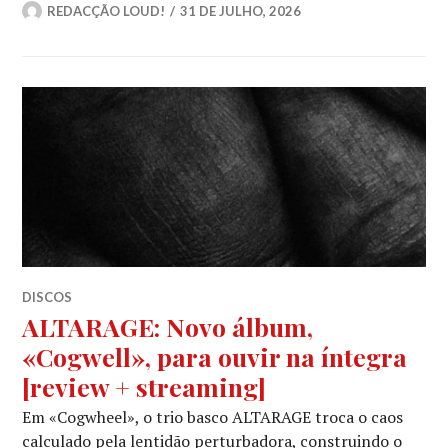
REDACÇÃO LOUD!
31 DE JULHO, 2026
DISCOS
ALTARAGE: Novo álbum,
«Cogwell», para ouvir na íntegra
[review + streaming]
Em «Cogwheel», o trio basco ALTARAGE troca o caos
calculado pela lentidão perturbadora, construindo o