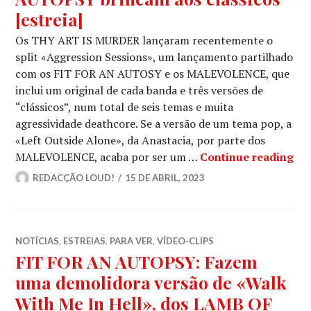
[estreia]
Os THY ART IS MURDER lançaram recentemente o
split «Aggression Sessions», um lançamento partilhado
com os FIT FOR AN AUTOSY e os MALEVOLENCE, que
inclui um original de cada banda e três versões de
“clássicos”, num total de seis temas e muita
agressividade deathcore. Se a versão de um tema pop, a
«Left Outside Alone», da Anastacia, por parte dos
TH
MALEVOLENCE, acaba por ser um …
Continue reading
REDACÇÃO LOUD!
15 DE ABRIL, 2023
NOTÍCIAS
,
ESTREIAS
,
PARA VER
,
VÍDEO-CLIPS
FIT FOR AN AUTOPSY: Fazem
uma demolidora versão de «Walk
With Me In Hell», dos LAMB OF