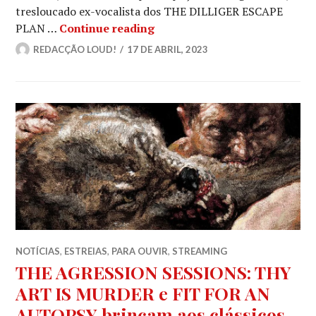
tresloucado ex-vocalista dos THE DILLIGER ESCAPE
THE DILLINGER ESCAPE PLAN
PLAN …
Continue reading
REDACÇÃO LOUD!
17 DE ABRIL, 2023
NOTÍCIAS
,
ESTREIAS
,
PARA OUVIR
,
STREAMING
THE AGRESSION SESSIONS: THY
ART IS MURDER e FIT FOR AN
AUTOPSY brincam aos clássicos