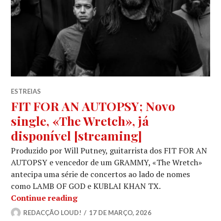
ESTREIAS
FIT FOR AN AUTOPSY; Novo
single, «The Wretch», já
disponível [streaming]
Produzido por Will Putney, guitarrista dos FIT FOR AN
AUTOPSY e vencedor de um GRAMMY, «The Wretch»
antecipa uma série de concertos ao lado de nomes
como LAMB OF GOD e KUBLAI KHAN TX.
FIT FOR AN AUTOPSY; Novo single, «T
Continue reading
REDACÇÃO LOUD!
17 DE MARÇO, 2026