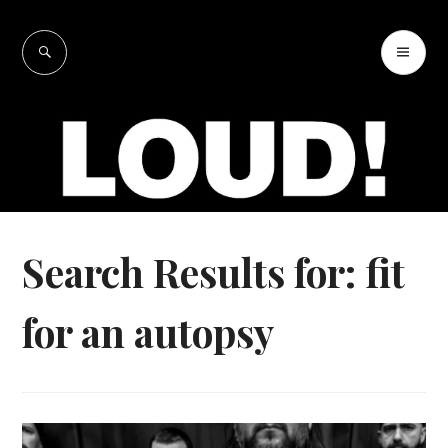
Skip
to
SEARCH
PR
LOUD!
content
ME
Search Results for:
fit
for an autopsy