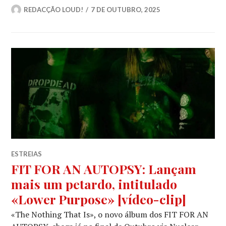
REDACÇÃO LOUD!
7 DE OUTUBRO, 2025
ESTREIAS
FIT FOR AN AUTOPSY: Lançam
mais um petardo, intitulado
«Lower Purpose» [vídeo-clip]
«The Nothing That Is», o novo álbum dos FIT FOR AN