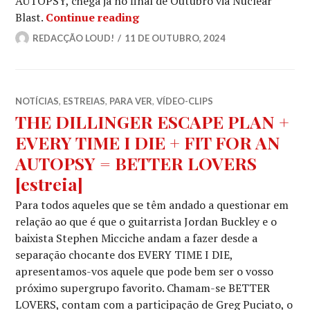
AUTOPSY, chega já no final de Outubro via Nuclear
FIT FOR AN AUTOPSY: Lançam ma
Blast.
Continue reading
REDACÇÃO LOUD!
11 DE OUTUBRO, 2024
NOTÍCIAS
,
ESTREIAS
,
PARA VER
,
VÍDEO-CLIPS
THE DILLINGER ESCAPE PLAN +
EVERY TIME I DIE + FIT FOR AN
AUTOPSY = BETTER LOVERS
[estreia]
Para todos aqueles que se têm andado a questionar em
relação ao que é que o guitarrista Jordan Buckley e o
baixista Stephen Micciche andam a fazer desde a
separação chocante dos EVERY TIME I DIE,
apresentamos-vos aquele que pode bem ser o vosso
próximo supergrupo favorito. Chamam-se BETTER
LOVERS, contam com a participação de Greg Puciato, o