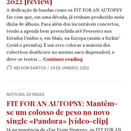
2022 [review]
A dedicação de bandas como os FIT FOR AN AUTOPSY
faz com que, em uma década, já tenham produzido meia
dúzia de álbuns. Para além dos incontáveis concertos,
tendo a agenda bem preenchida até Fevereiro nos
Estados Unidos e, em Maio, na Europa (assim a fuckin’
Covid o permita). É um erro colocar a maioria dos
colectivos deathcore no mesmo saco dispensável, e
FIT FOR AN AUTOPSY:
deve-se tentar …
Continue reading
NELSON SANTOS
14 DE JANEIRO, 2022
NOTÍCIAS
,
ESTREIAS
FIT FOR AN AUTOPSY: Mantêm-
se um colosso de peso no novo
single «Pandora» [vídeo-clip]
Já na sequência de «Far From Heaven», os FIT FOR AN