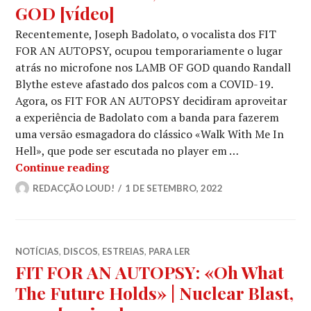
GOD [vídeo]
Recentemente, Joseph Badolato, o vocalista dos FIT
FOR AN AUTOPSY, ocupou temporariamente o lugar
atrás no microfone nos LAMB OF GOD quando Randall
Blythe esteve afastado dos palcos com a COVID-19.
Agora, os FIT FOR AN AUTOPSY decidiram aproveitar
a experiência de Badolato com a banda para fazerem
uma versão esmagadora do clássico «Walk With Me In
Hell», que pode ser escutada no player em …
FIT FOR AN AUTOPSY: Fazem uma dem
Continue reading
REDACÇÃO LOUD!
1 DE SETEMBRO, 2022
NOTÍCIAS
,
DISCOS
,
ESTREIAS
,
PARA LER
FIT FOR AN AUTOPSY: «Oh What
The Future Holds» | Nuclear Blast,