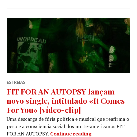
ESTREIAS
FIT FOR AN AUTOPSY lançam
novo single, intitulado «It Comes
For You» [vídeo-clip]
Uma descarga de fúria política e musical que reafirma o
peso e a consciência social dos norte-americanos FIT
FIT FOR AN AUTOPSY
FOR AN AUTOPSY.
Continue reading